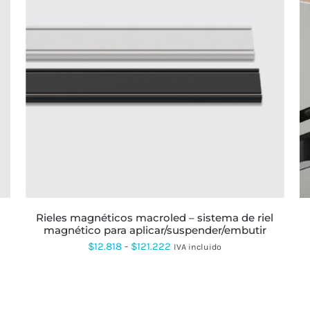
ESTE
PRODUCTO
TIENE
MÚLTIPLES
VARIANTES.
LAS
OPCIONES
SE
PUEDEN
ELEGIR
EN
LA
rieles magnéticos macroled – sistema de riel
PÁGINA
magnético para aplicar/suspender/embutir
DE
PRODUCTO
Rango
$
12.818
-
$
121.222
IVA incluido
de
precios:
desde