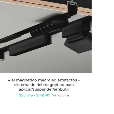
ESTE
PRODUCTO
TIENE
MÚLTIPLES
VARIANTES.
LAS
OPCIONES
SE
PUEDEN
ELEGIR
EN
LA
riel magnético macroled artefactos –
PÁGINA
sistema de riel magnético para
DE
aplicar/suspender/embutir
PRODUCTO
Rango
$
26.549
-
$
142.419
IVA incluido
de
precios: