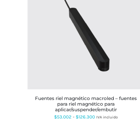
ESTE
PRODUCTO
TIENE
MÚLTIPLES
VARIANTES.
LAS
OPCIONES
SE
PUEDEN
ELEGIR
EN
LA
fuentes riel magnético macroled – fuentes
PÁGINA
para riel magnético para
DE
aplicar/suspender/embutir
PRODUCTO
Rango
$
53.002
-
$
126.300
IVA incluido
de
precios: