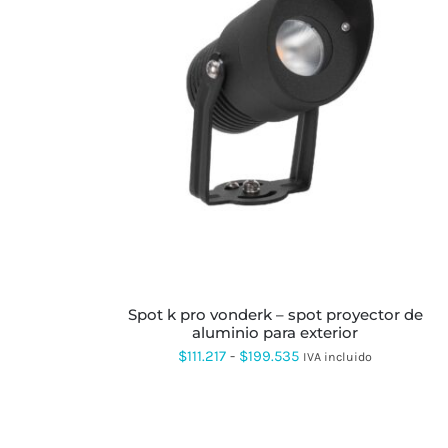
ESTE
PRODUCTO
TIENE
MÚLTIPLES
VARIANTES.
LAS
OPCIONES
SE
PUEDEN
ELEGIR
EN
LA
spot k pro vonderk – spot proyector de
PÁGINA
aluminio para exterior
DE
PRODUCTO
Rango
$
111.217
-
$
199.535
IVA incluido
de
precios:
desde