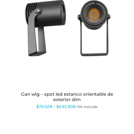
ESTE
PRODUCTO
TIENE
MÚLTIPLES
VARIANTES.
LAS
OPCIONES
SE
PUEDEN
ELEGIR
EN
LA
gan wlg – spot led estanco orientable de
PÁGINA
exterior dim
DE
PRODUCTO
Rango
$
74.028
-
$
243.908
IVA incluido
de
precios:
desde