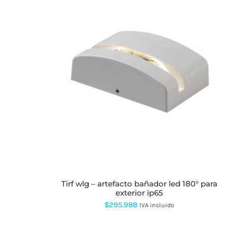
$111.217
hasta
$199.535
tirf wlg – artefacto bañador led 180° para
exterior ip65
$
295.988
IVA incluido