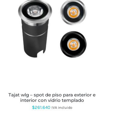
ESTE
PRODUCTO
TIENE
MÚLTIPLES
VARIANTES.
LAS
OPCIONES
SE
PUEDEN
ELEGIR
EN
LA
tajat wlg – spot de piso para exterior e
PÁGINA
interior con vidrio templado
DE
PRODUCTO
$
261.640
IVA incluido