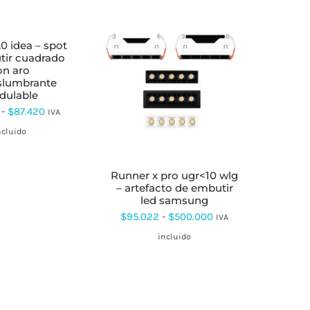
tir cuadrado
on aro
slumbrante
ESTE
dulable
PRODUCTO
TIENE
Rango
-
$
87.420
IVA
MÚLTIPLES
de
VARIANTES.
ncluido
LAS
precios:
OPCIONES
desde
SE
runner x pro ugr<10 wlg
PUEDEN
– artefacto de embutir
$48.236
ELEGIR
led samsung
EN
hasta
Rango
$
95.022
-
$
500.000
IVA
LA
$87.420
PÁGINA
de
incluido
DE
precios:
PRODUCTO
desde
$95.022