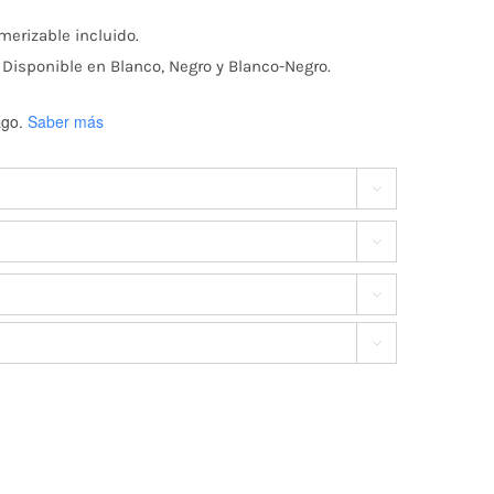
e
merizable incluido.
recios:
 Disponible en Blanco, Negro y Blanco-Negro.
go.
Saber más
esde

65.340

asta


336.945