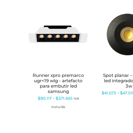
ESTE
ES
PRODUCTO
PR
TIENE
TI
MÚLTIPLES
MÚ
VARIANTES.
VA
LAS
LA
OPCIONES
OP
SE
SE
runner xpro premarco
spot planar – mini spot
PUEDEN
PU
ugr<19 wlg - artefacto
led integrad
ELEGIR
EL
para embutir led
3w
EN
EN
samsung
$
41.075
-
$
47.51
LA
LA
Rango
$
90.117
-
$
371.445
IVA
PÁGINA
PÁ
DE
DE
de
incluido
PRODUCTO
PR
precios:
desde
$90.117