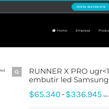
VENTA MAYORISTA
Home
Empresa
Produ
RUNNER X PRO ugr<19
embutir led Samsung
R
$
65.340
-
$
336.945
IVA 