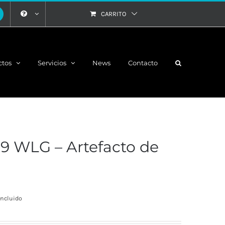
CARRITO
ctos
Servicios
News
Contacto
 WLG – Artefacto de
ango
incluido