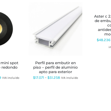
SELECCIONAR
OPCIONES
ESTE
PRODUCTO
aster c 2.0 idea – spot
TIENE
de embu
MÚLTIPLES
c
VARIANTES.
TE
ESTE
antide
LAS
ODUCTO
PRODUCTO
mo
OPCIONES
ENE
TIENE
SE
$
48.236
LTIPLES
MÚLTIPLES
PUEDEN
RIANTES.
VARIANTES.
i
ELEGIR
S
LAS
EN
CIONES
OPCIONES
LA
SE
PÁGINA
perfil para embutir en
EDEN
PUEDEN
DE
o redondo
piso – perfil de aluminio
EGIR
ELEGIR
PRODUCTO
apto para exterior
EN
Rango
Rango
9
$
17.071
-
$
51.258
IVA incluido
IVA incluido
LA
GINA
PÁGINA
de
de
DE
precios:
precios:
ODUCTO
PRODUCTO
desde
desde
$41.075
$17.071