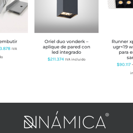
TE
ODUCTO
ENE
LTIPLES
RIANTES.
S
CIONES
e embutir
oriel duo vonderk –
runner xpro premarco
EDEN
aplique de pared con
ugr<19 wl
Rango
3.878
IVA
EGIR
led integrado
para e
de
sa
do
$
211.374
IVA incluido
$
90.117
precios:
GINA
desde
i
ODUCTO
$51.574
hasta
$153.878