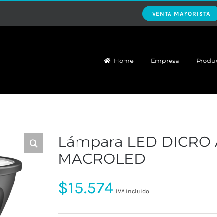
VENTA MAYORISTA
Home
Empresa
Produ
Lámpara LED DICRO
MACROLED
$
15.574
IVA incluido