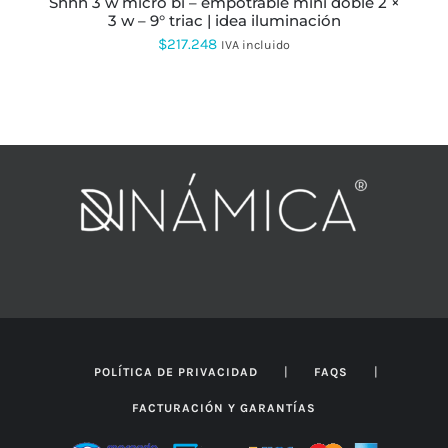
shhh 3 w micro bi – empotrable mini doble 2 ×
DE
3 w – 9° triac | idea iluminación
PRODUCTO
$
217.248
IVA incluido
|
|
POLÍTICA DE PRIVACIDAD
FAQS
FACTURACIÓN Y GARANTÍAS