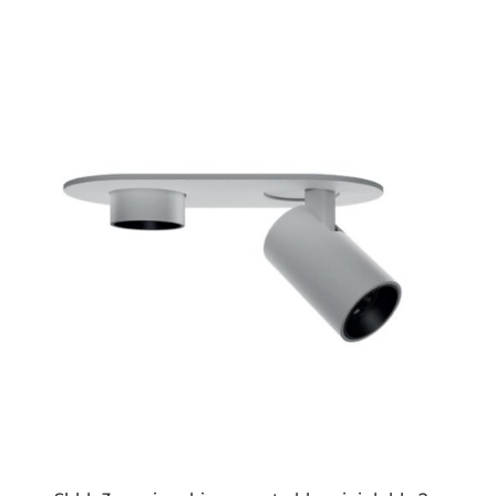
ESTE
PRODUCTO
TIENE
MÚLTIPLES
VARIANTES.
LAS
OPCIONES
SE
PUEDEN
ELEGIR
EN
LA
PÁGINA