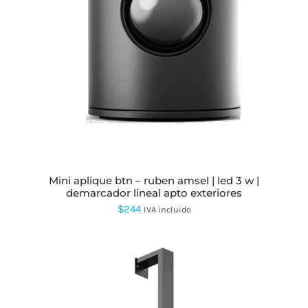
ESTE
PRODUCTO
TIENE
MÚLTIPLES
VARIANTES.
LAS
OPCIONES
SE
PUEDEN
ELEGIR
EN
LA
PÁGINA
mini aplique btn – ruben amsel | led 3 w |
DE
demarcador lineal apto exteriores
PRODUCTO
$
244
IVA incluido