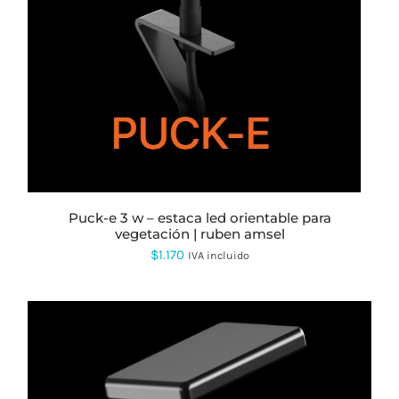
puck-e 3 w – estaca led orientable para
vegetación | ruben amsel
$
1.170
IVA incluido