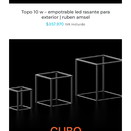
topo 10 w – empotrable led rasante para
exterior | ruben amsel
$
357.970
IVA incluido
ESTE
PRODUCTO
TIENE
MÚLTIPLES
VARIANTES.
LAS
OPCIONES
SE