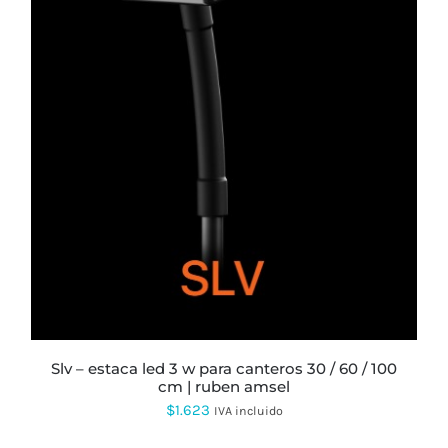
slv – estaca led 3 w para canteros 30 / 60 / 100
cm | ruben amsel
$
1.623
IVA incluido