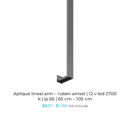
ESTE
PRODUCTO
TIENE
MÚLTIPLES
VARIANTES.
LAS
OPCIONES
SE
PUEDEN
ELEGIR
EN
LA
PÁGINA
aplique lineal arm – ruben amsel | 12 v led 2700
DE
k | ip 65 | 65 cm – 105 cm
PRODUCTO
Rango
$
827
-
$
1.150
IVA incluido
de
precios:
desde