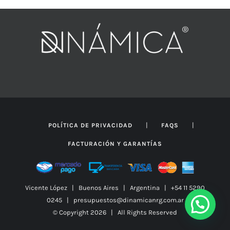
$827
hasta
$1.150
|
|
POLÍTICA DE PRIVACIDAD
FAQS
FACTURACIÓN Y GARANTÍAS
Vicente López | Buenos Aires | Argentina | +54 11 5290
0245 | presupuestos@dinamicanrg.com.ar
© Copyright
2026 | All Rights Reserved