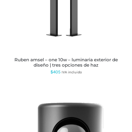
PRODUCTO
TIENE
MÚLTIPLES
VARIANTES.
LAS
OPCIONES
SE
PUEDEN
ELEGIR
EN
LA
PÁGINA
ruben amsel – one 10w – luminaria exterior de
DE
diseño | tres opciones de haz
PRODUCTO
$
405
IVA incluido