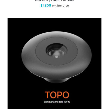
$
1.806
IVA incluido