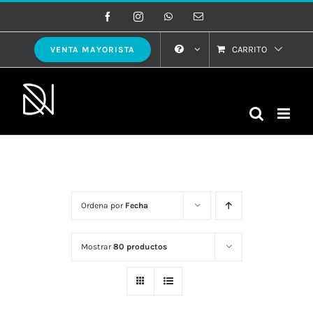
Saltar
Facebook
Instagram
WhatsApp
Correo
electrónico
al
contenido
CARRITO
VENTA MAYORISTA
Ordena por
Fecha
Mostrar
80 productos