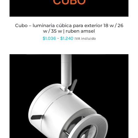
PUEDEN
ELEGIR
EN
LA
cubo – luminaria cúbica para exterior 18 w / 26
PÁGINA
w / 35 w | ruben amsel
DE
Rango
$
1.036
-
$
1.240
PRODUCTO
IVA incluido
de
precios:
desde
$1.036
hasta
$1.240
ESTE
PRODUCTO
TIENE
MÚLTIPLES
VARIANTES.