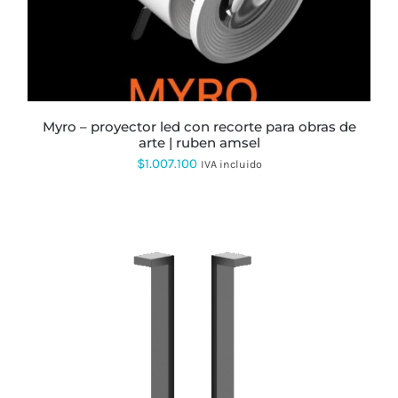
LAS
OPCIONES
SE
PUEDEN
ELEGIR
EN
LA
PÁGINA
myro – proyector led con recorte para obras de
DE
arte | ruben amsel
PRODUCTO
$
1.007.100
IVA incluido
ESTE