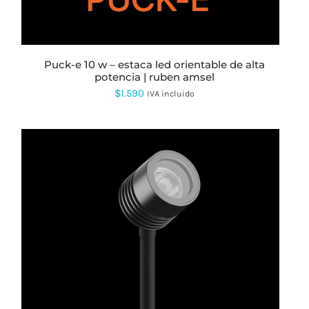
puck-e 10 w – estaca led orientable de alta
potencia | ruben amsel
$
1.590
IVA incluido