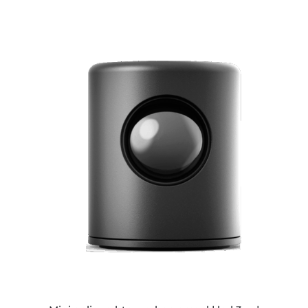
ESTE
PRODUCTO
TIENE
MÚLTIPLES
VARIANTES.
LAS
OPCIONES
SE
PUEDEN
ELEGIR
EN
LA
PÁGINA