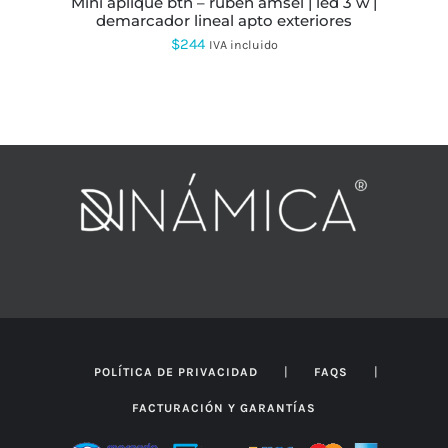
mini aplique btn – ruben amsel | led 3 w |
DE
demarcador lineal apto exteriores
PRODUCTO
$
244
IVA incluido
|
|
POLÍTICA DE PRIVACIDAD
FAQS
FACTURACIÓN Y GARANTÍAS