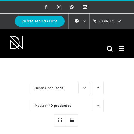
Saltar
Facebook
Instagram
WhatsApp
Correo
electrónico
al
contenido
CARRITO
VENTA MAYORISTA
Ordena por
Fecha
Mostrar
40 productos