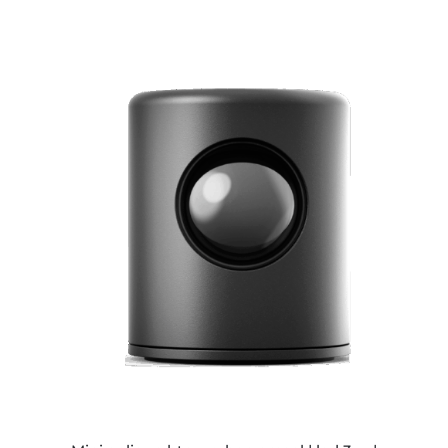
ESTE
PRODUCTO
TIENE
MÚLTIPLES
VARIANTES.
LAS
OPCIONES
SE
PUEDEN
ELEGIR
EN
LA
PÁGINA