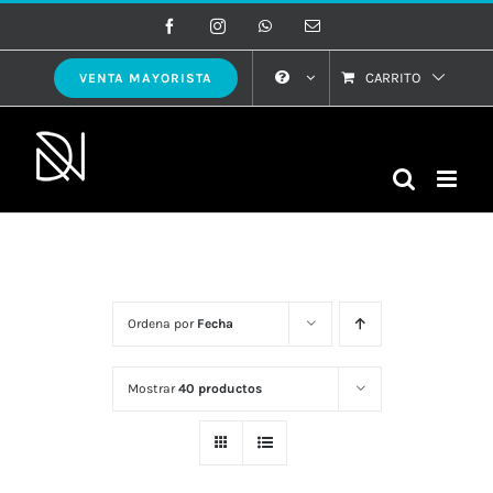
Saltar
Facebook
Instagram
WhatsApp
Correo
electrónico
al
contenido
CARRITO
VENTA MAYORISTA
Ordena por
Fecha
Mostrar
40 productos