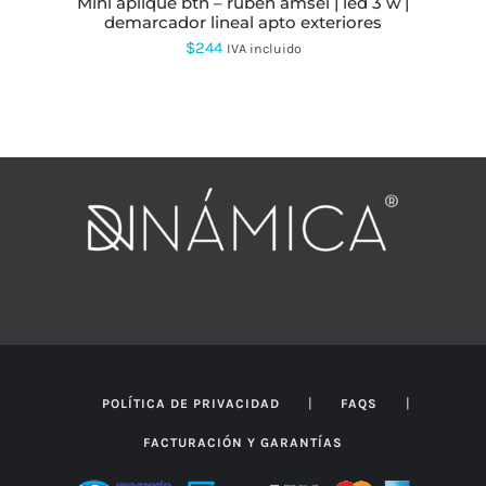
mini aplique btn – ruben amsel | led 3 w |
DE
demarcador lineal apto exteriores
PRODUCTO
$
244
IVA incluido
|
|
POLÍTICA DE PRIVACIDAD
FAQS
FACTURACIÓN Y GARANTÍAS