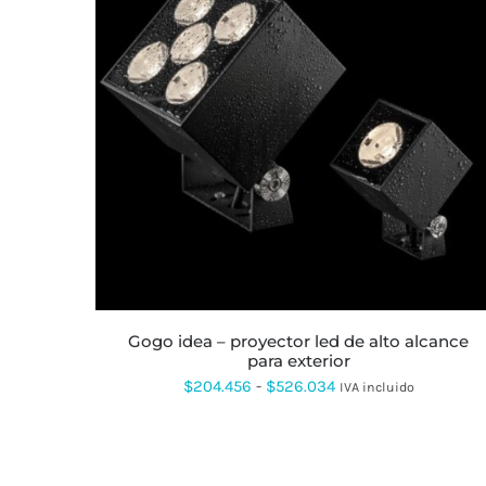
ESTE
PRODUCTO
TIENE
MÚLTIPLES
VARIANTES.
LAS
OPCIONES
SE
PUEDEN
ELEGIR
EN
LA
gogo idea – proyector led de alto alcance
PÁGINA
para exterior
DE
PRODUCTO
Rango
$
204.456
-
$
526.034
IVA incluido
de
precios:
desde