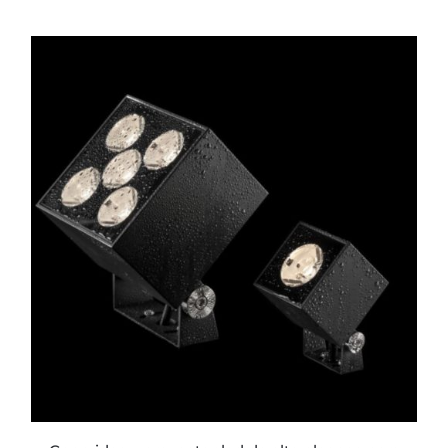
ESTE
PRODUCTO
TIENE
MÚLTIPLES
VARIANTES.
LAS
OPCIONES
SE
PUEDEN
ELEGIR
EN
LA
PÁGINA