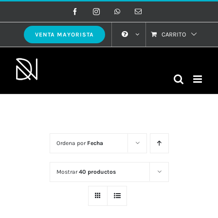
Saltar
Facebook
Instagram
WhatsApp
Correo
electrónico
al
contenido
CARRITO
VENTA MAYORISTA
Ordena por
Fecha
Mostrar
40 productos