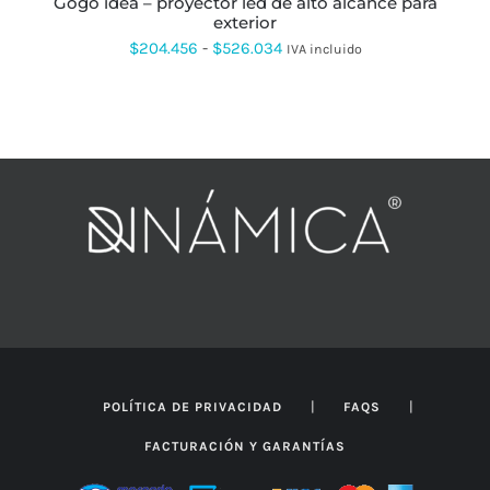
gogo idea – proyector led de alto alcance para
DE
exterior
PRODUCTO
Rango
$
204.456
-
$
526.034
IVA incluido
de
precios:
desde
$204.456
hasta
$526.034
|
|
POLÍTICA DE PRIVACIDAD
FAQS
FACTURACIÓN Y GARANTÍAS