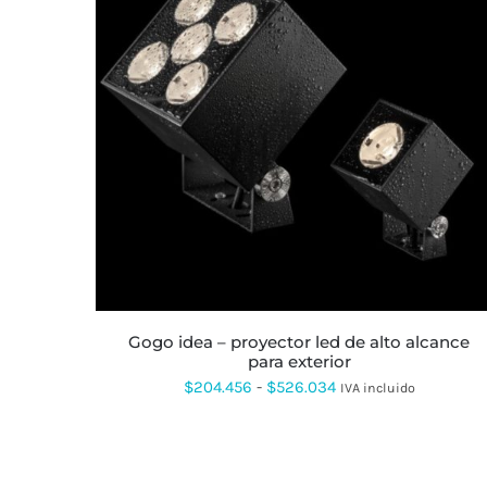
ESTE
PRODUCTO
TIENE
MÚLTIPLES
VARIANTES.
LAS
OPCIONES
SE
PUEDEN
ELEGIR
EN
LA
gogo idea – proyector led de alto alcance
PÁGINA
para exterior
DE
PRODUCTO
Rango
$
204.456
-
$
526.034
IVA incluido
de
precios:
desde