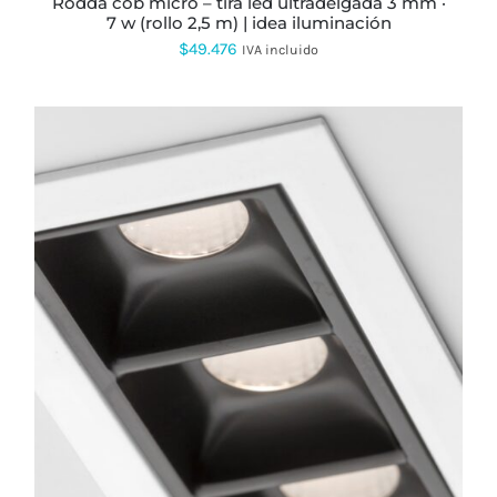
rodda cob micro – tira led ultradelgada 3 mm ·
DE
7 w (rollo 2,5 m) | idea iluminación
PRODUCTO
$
49.476
IVA incluido
ESTE
PRODUCTO
TIENE
MÚLTIPLES
VARIANTES.
LAS
OPCIONES
SE
PUEDEN