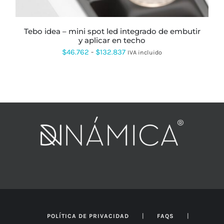
ELEGIR
EN
LA
PÁGINA
tebo idea – mini spot led integrado de embutir
DE
y aplicar en techo
PRODUCTO
Rango
$
46.762
-
$
132.837
IVA incluido
de
precios:
desde
$46.762
hasta
$132.837
|
|
POLÍTICA DE PRIVACIDAD
FAQS