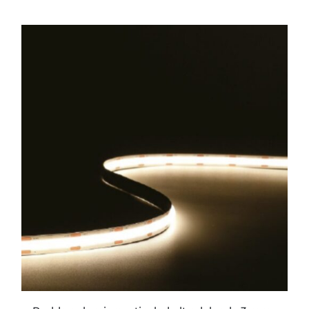
ESTE
PRODUCTO
TIENE
MÚLTIPLES
VARIANTES.
LAS
OPCIONES
SE
PUEDEN
ELEGIR
EN
LA
PÁGINA