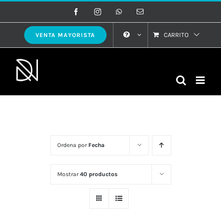
Saltar
Facebook
Instagram
WhatsApp
Correo
electrónico
al
contenido
CARRITO
VENTA MAYORISTA
Ordena por
Fecha
Mostrar
40 productos