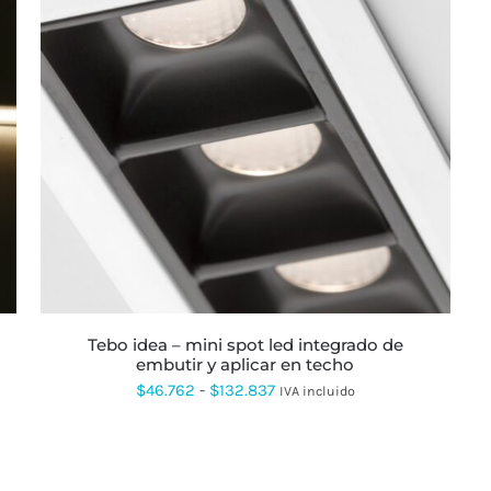
ESTE
PRODUCTO
TIENE
MÚLTIPLES
VARIANTES.
LAS
OPCIONES
SE
PUEDEN
ELEGIR
EN
LA
tebo idea – mini spot led integrado de
PÁGINA
embutir y aplicar en techo
DE
PRODUCTO
Rango
$
46.762
-
$
132.837
IVA incluido
de
precios:
desde