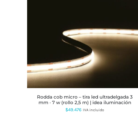
ESTE
PRODUCTO
TIENE
MÚLTIPLES
VARIANTES.
LAS
OPCIONES
SE
PUEDEN
ELEGIR
EN
LA
rodda cob micro – tira led ultradelgada 3
PÁGINA
mm · 7 w (rollo 2,5 m) | idea iluminación
DE
PRODUCTO
$
49.476
IVA incluido