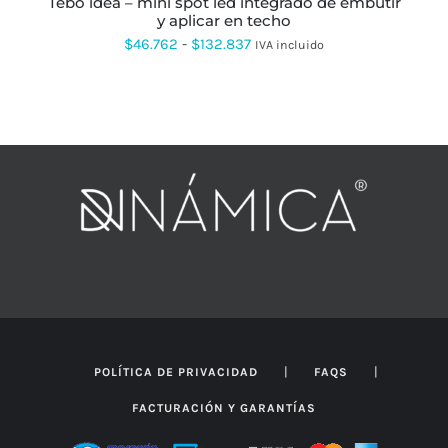
tebo idea – mini spot led integrado de embutir
DE
y aplicar en techo
PRODUCTO
Rango
$
46.762
-
$
132.837
IVA incluido
de
precios:
desde
$46.762
hasta
$132.837
|
|
POLÍTICA DE PRIVACIDAD
FAQS
FACTURACIÓN Y GARANTÍAS