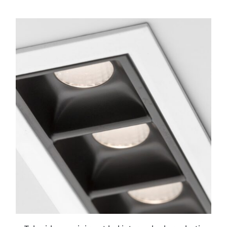
ESTE
PRODUCTO
TIENE
MÚLTIPLES
VARIANTES.
LAS
OPCIONES
SE
PUEDEN
ELEGIR
EN
LA
PÁGINA