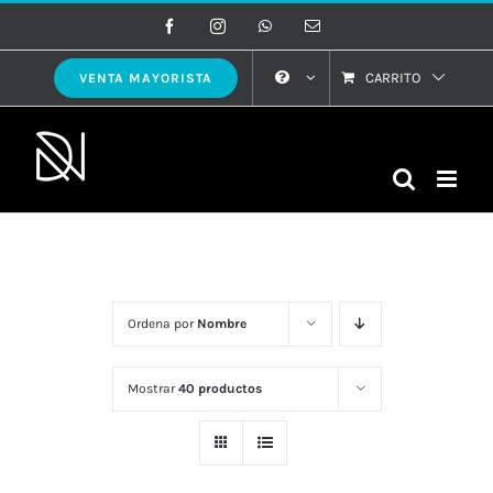
Saltar
Facebook
Instagram
WhatsApp
Correo
electrónico
al
contenido
CARRITO
VENTA MAYORISTA
Ordena por
Nombre
Mostrar
40 productos