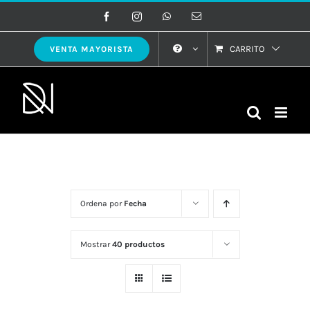
Saltar
Facebook
Instagram
WhatsApp
Correo
electrónico
al
contenido
CARRITO
VENTA MAYORISTA
Ordena por
Fecha
Mostrar
40 productos