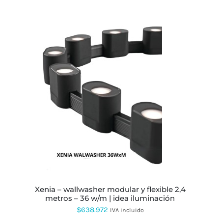
ESTE
PRODUCTO
TIENE
MÚLTIPLES
VARIANTES.
LAS
OPCIONES
SE
PUEDEN
ELEGIR
EN
xenia – wallwasher modular y flexible 2,4
LA
metros – 36 w/m | idea iluminación
PÁGINA
$
638.972
IVA incluido
DE