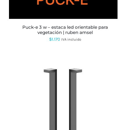
puck-e 3 w – estaca led orientable para
vegetación | ruben amsel
$
1.170
IVA incluido
ESTE
PRODUCTO
TIENE
MÚLTIPLES