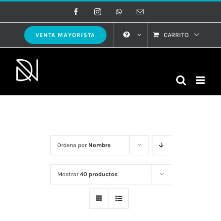
Saltar
Facebook
Instagram
WhatsApp
Correo
electrónico
al
contenido
CARRITO
VENTA MAYORISTA
Ordena por
Nombre
Mostrar
40 productos