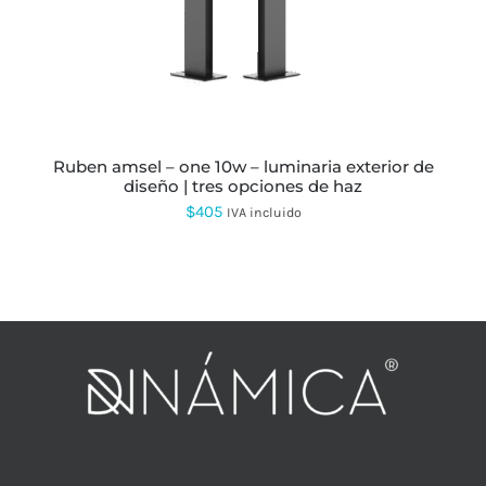
VARIANTES.
LAS
OPCIONES
SE
PUEDEN
ELEGIR
EN
LA
PÁGINA
ruben amsel – one 10w – luminaria exterior de
DE
diseño | tres opciones de haz
PRODUCTO
$
405
IVA incluido