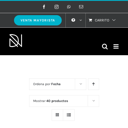
Saltar
Facebook
Instagram
WhatsApp
Correo
electrónico
al
contenido
CARRITO
VENTA MAYORISTA
Ordena por
Fecha
Mostrar
40 productos