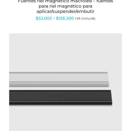
fuentes riel magnético macroled – fuentes
DE
para riel magnético para
PRODUCTO
aplicar/suspender/embutir
Rango
$
53.002
-
$
126.300
IVA incluido
de
precios:
desde
$53.002
hasta
$126.300
ESTE
PRODUCTO
TIENE
MÚLTIPLES
VARIANTES.
LAS
OPCIONES
SE