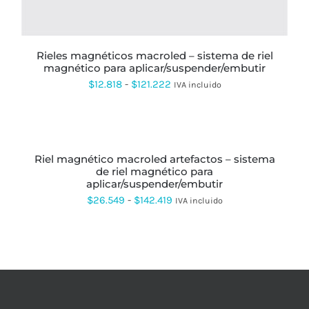
PUEDEN
ELEGIR
EN
LA
PÁGINA
rieles magnéticos macroled – sistema de riel
DE
magnético para aplicar/suspender/embutir
PRODUCTO
Rango
$
12.818
-
$
121.222
IVA incluido
de
precios:
SELECCIONAR
OPCIONES
ESTE
desde
PRODUCTO
riel magnético macroled artefactos – sistema
$12.818
TIENE
de riel magnético para
MÚLTIPLES
hasta
aplicar/suspender/embutir
VARIANTES.
LAS
$121.222
Rango
$
26.549
-
$
142.419
IVA incluido
OPCIONES
de
SE
PUEDEN
precios:
ELEGIR
desde
EN
LA
$26.549
PÁGINA
hasta
DE