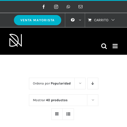
Saltar
Facebook
Instagram
WhatsApp
Correo
electrónico
al
contenido
CARRITO
VENTA MAYORISTA
Ordena por
Popularidad
Mostrar
40 productos