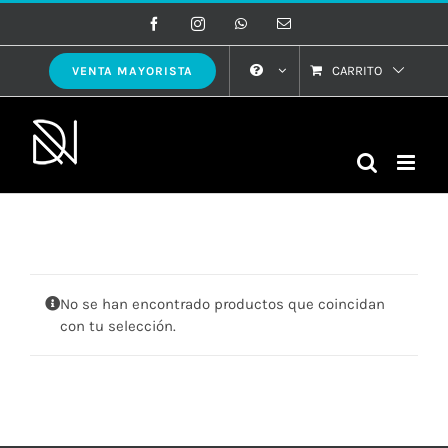
Saltar
Facebook
Instagram
WhatsApp
Correo
electrónico
al
contenido
CARRITO
VENTA MAYORISTA
No se han encontrado productos que coincidan
con tu selección.