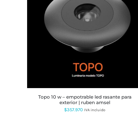
topo 10 w – empotrable led rasante para
exterior | ruben amsel
$
357.970
IVA incluido