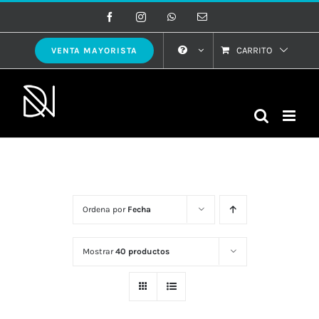
Saltar
Facebook
Instagram
WhatsApp
Correo
electrónico
al
contenido
CARRITO
VENTA MAYORISTA
Ordena por
Fecha
Mostrar
40 productos