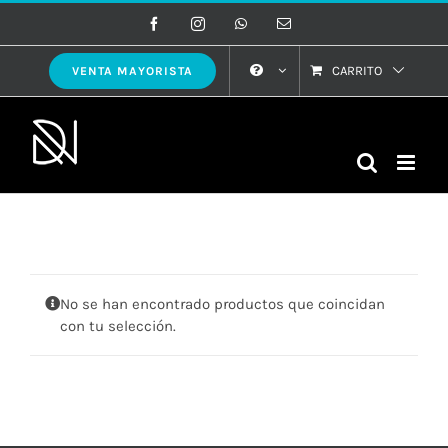
Saltar
Facebook
Instagram
WhatsApp
Correo
electrónico
al
contenido
CARRITO
VENTA MAYORISTA
No se han encontrado productos que coincidan
con tu selección.