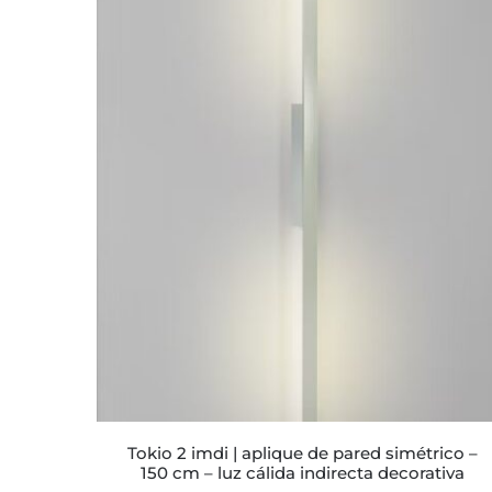
ESTE
PRODUCTO
TIENE
MÚLTIPLES
VARIANTES.
LAS
OPCIONES
SE
PUEDEN
ELEGIR
EN
LA
PÁGINA
DE
PRODUCTO
tokio 2 imdi | aplique de pared simétrico –
150 cm – luz cálida indirecta decorativa