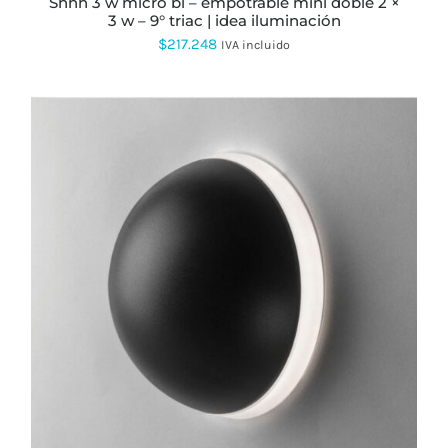
shhh 3 w micro bi – empotrable mini doble 2 ×
DE
3 w – 9° triac | idea iluminación
PRODUCTO
$
217.248
IVA incluido
ESTE
PRODUCTO
TIENE
MÚLTIPLES
VARIANTES.
LAS
OPCIONES
SE
PUEDEN