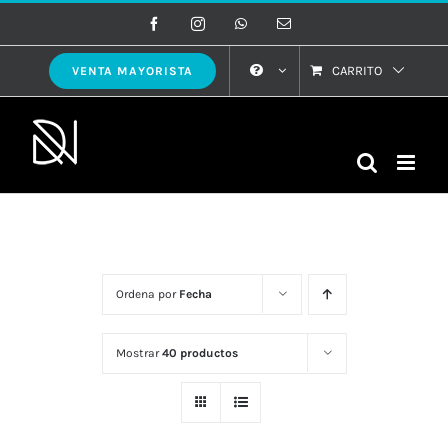
Saltar
Facebook
Instagram
WhatsApp
Correo
electrónico
al
contenido
CARRITO
VENTA MAYORISTA
Ordena por
Fecha
Mostrar
40 productos