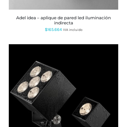
ELEGIR
EN
LA
PÁGINA
adel idea – aplique de pared led iluminación
DE
indirecta
PRODUCTO
$
165.664
IVA incluido
ESTE
PRODUCTO
TIENE
MÚLTIPLES
VARIANTES.
LAS