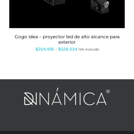
OPCIONES
SE
PUEDEN
ELEGIR
EN
LA
PÁGINA
gogo idea – proyector led de alto alcance para
DE
exterior
PRODUCTO
Rango
$
204.456
-
$
526.034
IVA incluido
de
precios:
desde
$204.456
hasta
$526.034