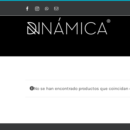
Saltar
Facebook
Instagram
WhatsApp
Correo
al
electrónico
contenido
No se han encontrado productos que coincidan c