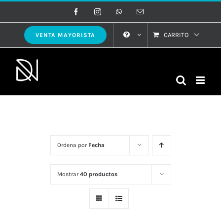
Saltar
Facebook
Instagram
WhatsApp
Correo
electrónico
al
contenido
CARRITO
VENTA MAYORISTA
Ordena por
Fecha
Mostrar
40 productos