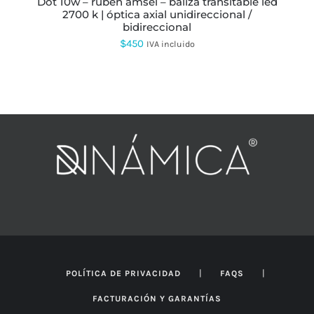
dot 10w – ruben amsel – baliza transitable led
DE
2700 k | óptica axial unidireccional /
PRODUCTO
bidireccional
$
450
IVA incluido
|
|
POLÍTICA DE PRIVACIDAD
FAQS
FACTURACIÓN Y GARANTÍAS