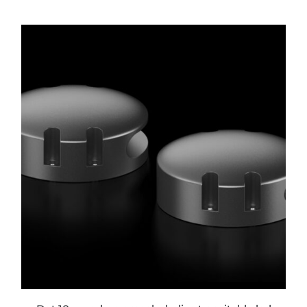
ESTE
PRODUCTO
TIENE
MÚLTIPLES
VARIANTES.
LAS
OPCIONES
SE
PUEDEN
ELEGIR
EN
LA
PÁGINA