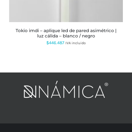
EN
LA
PÁGINA
DE
PRODUCTO
tokio imdi – aplique led de pared asimétrico |
luz cálida – blanco / negro
$
446.487
IVA incluido