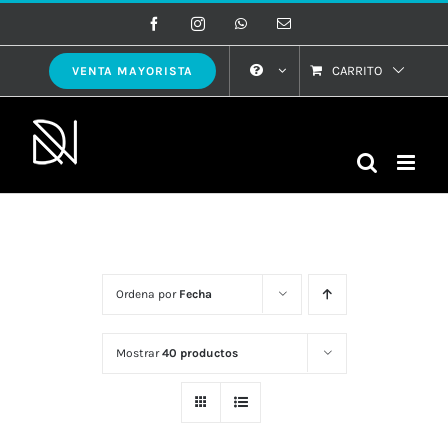
Saltar
Facebook
Instagram
WhatsApp
Correo
electrónico
al
contenido
CARRITO
VENTA MAYORISTA
Ordena por
Fecha
Mostrar
40 productos