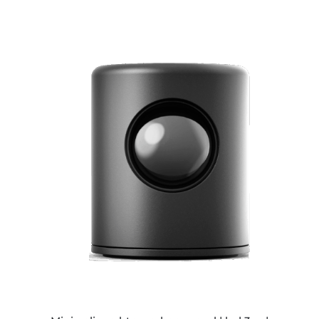
ESTE
PRODUCTO
TIENE
MÚLTIPLES
VARIANTES.
LAS
OPCIONES
SE
PUEDEN
ELEGIR
EN
LA
PÁGINA