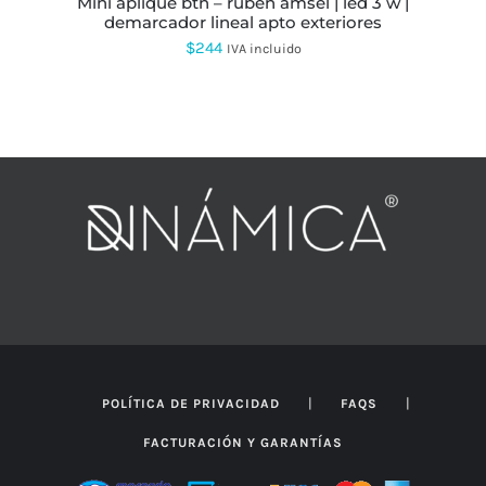
mini aplique btn – ruben amsel | led 3 w |
DE
demarcador lineal apto exteriores
PRODUCTO
$
244
IVA incluido
|
|
POLÍTICA DE PRIVACIDAD
FAQS
FACTURACIÓN Y GARANTÍAS