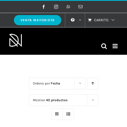
Saltar
Facebook
Instagram
WhatsApp
Correo
electrónico
al
contenido
CARRITO
VENTA MAYORISTA
Ordena por
Fecha
Mostrar
40 productos