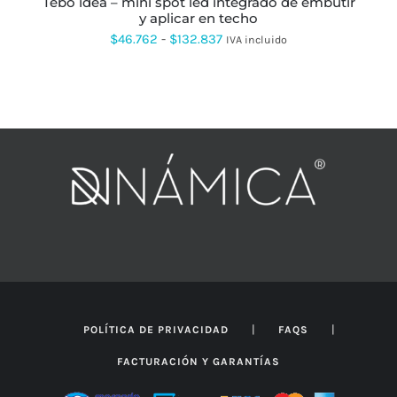
tebo idea – mini spot led integrado de embutir
DE
y aplicar en techo
PRODUCTO
Rango
$
46.762
-
$
132.837
IVA incluido
de
precios:
desde
$46.762
hasta
$132.837
|
|
POLÍTICA DE PRIVACIDAD
FAQS
FACTURACIÓN Y GARANTÍAS