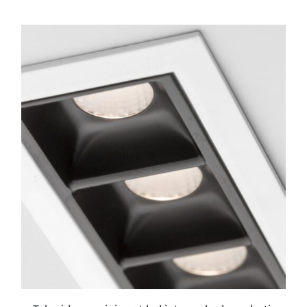
ESTE
PRODUCTO
TIENE
MÚLTIPLES
VARIANTES.
LAS
OPCIONES
SE
PUEDEN
ELEGIR
EN
LA
PÁGINA