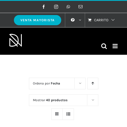
Saltar
Facebook
Instagram
WhatsApp
Correo
electrónico
al
contenido
CARRITO
VENTA MAYORISTA
Ordena por
Fecha
Mostrar
40 productos