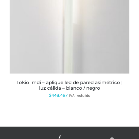
PRODUCTO
TIENE
MÚLTIPLES
VARIANTES.
LAS
OPCIONES
SE
PUEDEN
ELEGIR
EN
LA
PÁGINA
DE
PRODUCTO
tokio imdi – aplique led de pared asimétrico |
luz cálida – blanco / negro
$
446.487
IVA incluido