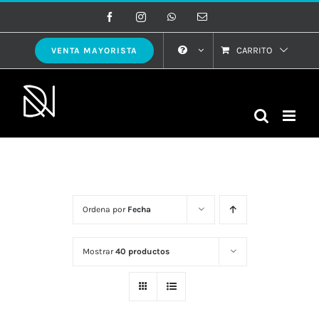
Saltar
Facebook
Instagram
WhatsApp
Correo
electrónico
al
contenido
CARRITO
VENTA MAYORISTA
Ordena por
Fecha
Mostrar
40 productos