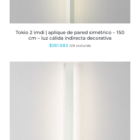
EN
LA
PÁGINA
DE
PRODUCTO
tokio 2 imdi | aplique de pared simétrico – 150
cm – luz cálida indirecta decorativa
$
561.683
IVA incluido
ESTE