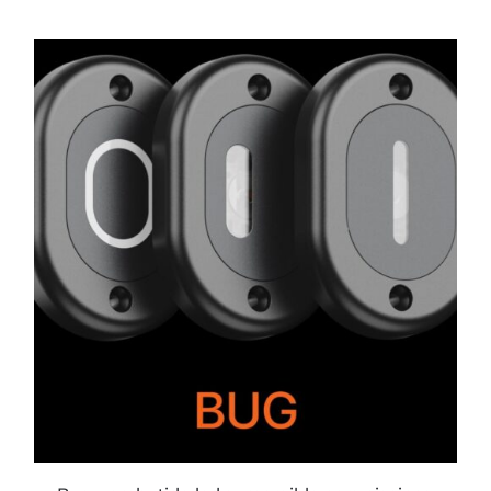
ESTE
PRODUCTO
TIENE
MÚLTIPLES
VARIANTES.
LAS
OPCIONES
SE
PUEDEN
ELEGIR
EN
LA
PÁGINA