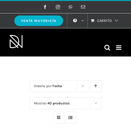
Saltar
Facebook
Instagram
WhatsApp
Correo
electrónico
al
contenido
CARRITO
VENTA MAYORISTA
Ordena por
Fecha
Mostrar
40 productos