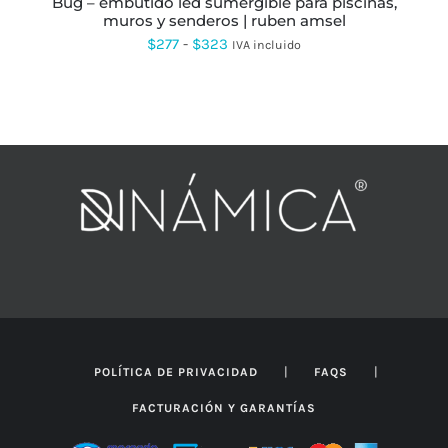
bug – embutido led sumergible para piscinas,
DE
muros y senderos | ruben amsel
PRODUCTO
Rango
$
277
-
$
323
IVA incluido
de
precios:
desde
$277
hasta
$323
|
|
POLÍTICA DE PRIVACIDAD
FAQS
FACTURACIÓN Y GARANTÍAS