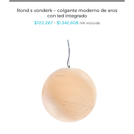
LA
PÁGINA
rond s vonderk – colgante moderno de aros
DE
con led integrado
PRODUCTO
Rango
$
722.267
-
$
1.342.608
IVA incluido
de
precios:
desde
$722.267
hasta
$1.342.608
ESTE
PRODUCTO
TIENE
MÚLTIPLES
VARIANTES.
LAS
OPCIONES