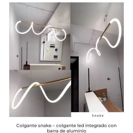
precios:
desde
$57.307
hasta
$59.684
ESTE
PRODUCTO
TIENE
MÚLTIPLES
VARIANTES.
LAS
OPCIONES
SE
PUEDEN
ELEGIR
EN
LA
PÁGINA
colgante snake – colgante led integrado con
DE
barra de aluminio