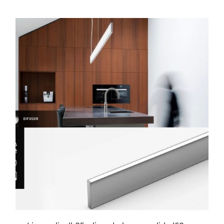
ESTE
PRODUCTO
TIENE
MÚLTIPLES
VARIANTES.
LAS
OPCIONES
SE
PUEDEN
ELEGIR
EN
LA
PÁGINA