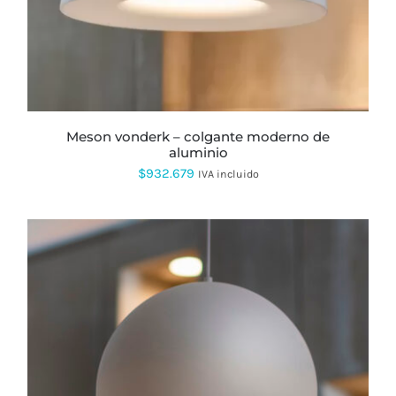
VARIANTES.
LAS
OPCIONES
SE
PUEDEN
ELEGIR
EN
LA
PÁGINA
meson vonderk – colgante moderno de
DE
aluminio
PRODUCTO
$
932.679
IVA incluido
ESTE