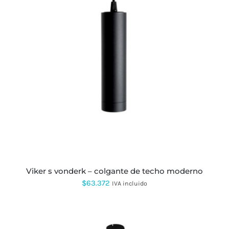
hasta
$485.000
ESTE
PRODUCTO
TIENE
MÚLTIPLES
VARIANTES.
LAS
OPCIONES
SE
PUEDEN
ELEGIR
EN
LA
PÁGINA
viker s vonderk – colgante de techo moderno
DE
$
63.372
IVA incluido
PRODUCTO