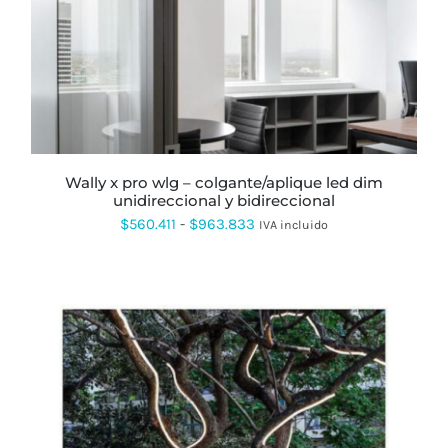
MÚLTIPLES
VARIANTES.
LAS
OPCIONES
SE
PUEDEN
ELEGIR
EN
LA
PÁGINA
wally x pro wlg – colgante/aplique led dim
DE
unidireccional y bidireccional
PRODUCTO
Rango
$
560.411
-
$
963.833
IVA incluido
de
precios:
desde
$560.411
hasta
$963.833