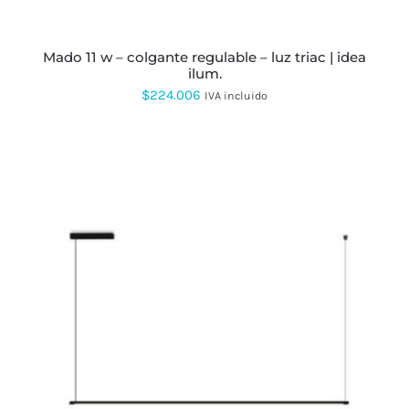
ELEGIR
EN
LA
PÁGINA
mado 11 w – colgante regulable – luz triac | idea
DE
ilum.
PRODUCTO
$
224.006
IVA incluido