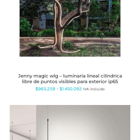
ESTE
PRODUCTO
TIENE
MÚLTIPLES
VARIANTES.
LAS
OPCIONES
SE
PUEDEN
ELEGIR
EN
LA
PÁGINA
jenny magic wlg – luminaria lineal cilíndrica
DE
libre de puntos visibles para exterior ip65
PRODUCTO
Rango
$
965.259
-
$
1.450.092
IVA incluido
de
precios:
desde
$965.259
hasta