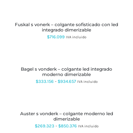
AÑADIR
AL
CARRITO
fuskal s vonerk – colgante sofisticado con led
integrado dimerizable
$
716.099
IVA incluido
SELECCIONAR
OPCIONES
ESTE
PRODUCTO
bagel s vonderk – colgante led integrado
TIENE
moderno dimerizable
MÚLTIPLES
VARIANTES.
Rango
$
333.156
-
$
934.657
IVA incluido
LAS
de
OPCIONES
SE
precios:
SELECCIONAR
PUEDEN
OPCIONES
ESTE
desde
ELEGIR
PRODUCTO
EN
auster s vonderk – colgante moderno led
$333.156
TIENE
LA
dimerizable
MÚLTIPLES
hasta
PÁGINA
VARIANTES.
Rango
$
269.323
-
$
850.376
IVA incluido
DE
LAS
$934.657