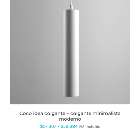
ESTE
PRODUCTO
TIENE
MÚLTIPLES
VARIANTES.
LAS
OPCIONES
SE
PUEDEN
ELEGIR
EN
LA
PÁGINA
coco idea colgante – colgante minimalista
DE
moderno
PRODUCTO
Rango
$
57.307
-
$
59.684
IVA incluido
de