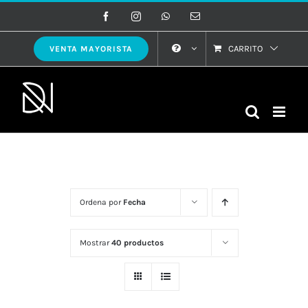
Saltar
Facebook
Instagram
WhatsApp
Correo
electrónico
al
contenido
CARRITO
VENTA MAYORISTA
Ordena por
Fecha
Mostrar
40 productos