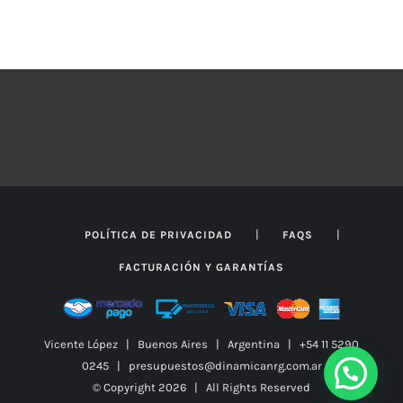
de
PRODUCTO
OPCIONES
SE
precios:
PUEDEN
desde
ELEGIR
EN
$269.323
LA
hasta
PÁGINA
DE
$850.376
PRODUCTO
|
|
POLÍTICA DE PRIVACIDAD
FAQS
FACTURACIÓN Y GARANTÍAS
Vicente López | Buenos Aires | Argentina | +54 11 5290
0245 | presupuestos@dinamicanrg.com.ar
© Copyright
2026 | All Rights Reserved