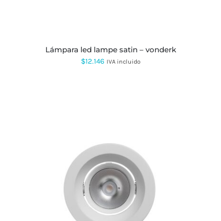
lámpara led lampe satin – vonderk
$
12.146
IVA incluido
ESTE
PRODUCTO
TIENE
MÚLTIPLES
VARIANTES.