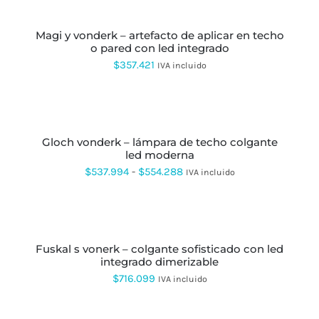
PUEDEN
CARRITO
desde
ELEGIR
EN
magi y vonderk – artefacto de aplicar en techo
$346.045
LA
o pared con led integrado
hasta
PÁGINA
$
357.421
IVA incluido
DE
$575.216
PRODUCTO
SELECCIONAR
OPCIONES
ESTE
PRODUCTO
gloch vonderk – lámpara de techo colgante
TIENE
led moderna
MÚLTIPLES
VARIANTES.
Rango
$
537.994
-
$
554.288
IVA incluido
LAS
de
OPCIONES
AÑADIR
SE
precios:
AL
PUEDEN
CARRITO
desde
ELEGIR
EN
fuskal s vonerk – colgante sofisticado con led
$537.994
LA
integrado dimerizable
hasta
PÁGINA
$
716.099
IVA incluido
DE
$554.288
PRODUCTO
SELECCIONAR