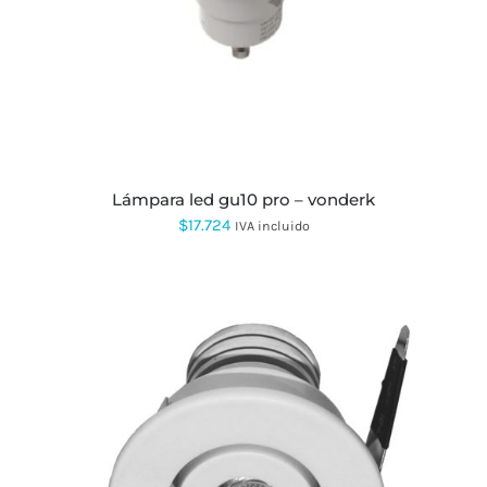
TIENE
MÚLTIPLES
VARIANTES.
LAS
OPCIONES
SE
PUEDEN
ELEGIR
EN
LA
PÁGINA
lámpara led gu10 pro – vonderk
DE
$
17.724
IVA incluido
PRODUCTO