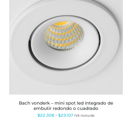
hasta
$24.965
ESTE
PRODUCTO
TIENE
MÚLTIPLES
VARIANTES.
LAS
OPCIONES
SE
PUEDEN
ELEGIR
EN
LA
PÁGINA
bach vonderk – mini spot led integrado de
DE
embutir redondo o cuadrado
PRODUCTO
Rango
$
22.308
-
$
23.107
IVA incluido
de
AÑADIR
precios:
AL