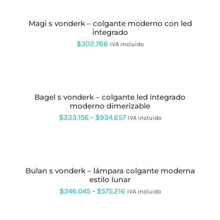
PUEDEN
CARRITO
desde
ELEGIR
EN
magi s vonderk – colgante moderno con led
$297.000
LA
integrado
hasta
PÁGINA
$
302.766
IVA incluido
DE
$485.000
PRODUCTO
SELECCIONAR
OPCIONES
ESTE
PRODUCTO
bagel s vonderk – colgante led integrado
TIENE
moderno dimerizable
MÚLTIPLES
VARIANTES.
Rango
$
333.156
-
$
934.657
IVA incluido
LAS
de
OPCIONES
SE
precios:
SELECCIONAR
PUEDEN
OPCIONES
ESTE
desde
ELEGIR
PRODUCTO
EN
bulan s vonderk – lámpara colgante moderna
$333.156
TIENE
LA
estilo lunar
MÚLTIPLES
hasta
PÁGINA
VARIANTES.
Rango
$
346.045
-
$
575.216
IVA incluido
DE
LAS
$934.657
de
PRODUCTO
OPCIONES
AÑADIR
SE
precios:
AL