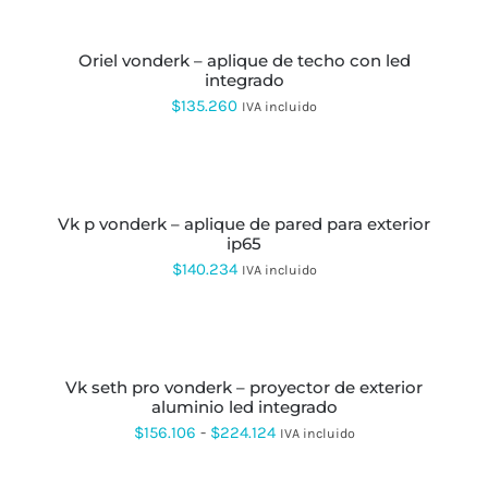
SE
precios:
AL
PUEDEN
CARRITO
desde
ELEGIR
EN
oriel vonderk – aplique de techo con led
$111.217
LA
integrado
hasta
PÁGINA
$
135.260
IVA incluido
DE
$199.535
PRODUCTO
AÑADIR
AL
CARRITO
vk p vonderk – aplique de pared para exterior
ip65
$
140.234
IVA incluido
SELECCIONAR
OPCIONES
ESTE
PRODUCTO
vk seth pro vonderk – proyector de exterior
TIENE
aluminio led integrado
MÚLTIPLES
VARIANTES.
Rango
$
156.106
-
$
224.124
IVA incluido
LAS
de
OPCIONES
AÑADIR