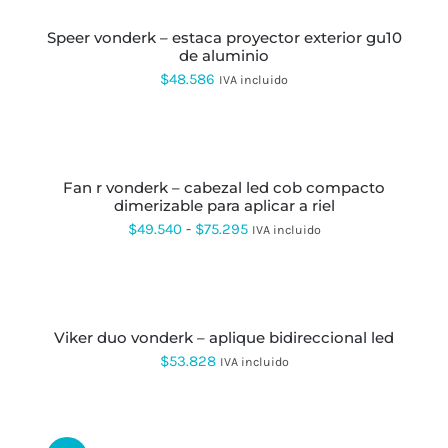
PUEDEN
CARRITO
desde
ELEGIR
EN
speer vonderk – estaca proyector exterior gu10
$45.970
LA
de aluminio
hasta
PÁGINA
$
48.586
IVA incluido
DE
$120.097
PRODUCTO
SELECCIONAR
OPCIONES
ESTE
PRODUCTO
fan r vonderk – cabezal led cob compacto
TIENE
dimerizable para aplicar a riel
MÚLTIPLES
VARIANTES.
Rango
$
49.540
-
$
75.295
IVA incluido
LAS
de
OPCIONES
SE
precios:
SELECCIONAR
PUEDEN
OPCIONES
ESTE
desde
ELEGIR
PRODUCTO
EN
viker duo vonderk – aplique bidireccional led
$49.540
TIENE
LA
MÚLTIPLES
$
53.828
IVA incluido
hasta
PÁGINA
VARIANTES.
DE
LAS
$75.295
PRODUCTO
AÑADIR
OPCIONES
AL
SE
CARRITO