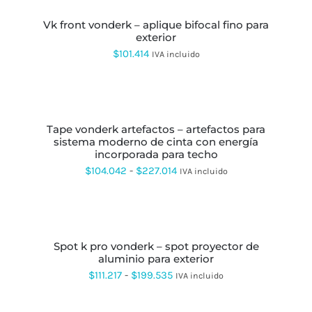
ESTE
PRODUCTO
vk front vonderk – aplique bifocal fino para
TIENE
exterior
MÚLTIPLES
VARIANTES.
$
101.414
IVA incluido
LAS
OPCIONES
SE
SELECCIONAR
PUEDEN
OPCIONES
ESTE
ELEGIR
PRODUCTO
EN
tape vonderk artefactos – artefactos para
TIENE
LA
sistema moderno de cinta con energía
MÚLTIPLES
PÁGINA
incorporada para techo
VARIANTES.
DE
LAS
Rango
$
104.042
-
$
227.014
IVA incluido
PRODUCTO
OPCIONES
de
SE
PUEDEN
precios:
SELECCIONAR
ELEGIR
OPCIONES
ESTE
desde
EN
PRODUCTO
LA
spot k pro vonderk – spot proyector de
$104.042
TIENE
PÁGINA
aluminio para exterior
MÚLTIPLES
hasta
DE
VARIANTES.
Rango
$
111.217
-
$
199.535
IVA incluido
PRODUCTO
LAS
$227.014
de
OPCIONES
AÑADIR