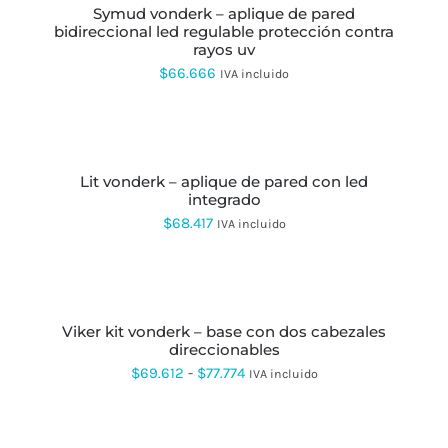
PRODUCTO
ELEGIR
symud vonderk – aplique de pared
TIENE
EN
bidireccional led regulable protección contra
MÚLTIPLES
LA
rayos uv
VARIANTES.
PÁGINA
LAS
$
66.666
IVA incluido
DE
OPCIONES
PRODUCTO
SE
AÑADIR
PUEDEN
AL
ELEGIR
CARRITO
EN
LA
lit vonderk – aplique de pared con led
PÁGINA
integrado
DE
$
68.417
IVA incluido
PRODUCTO
SELECCIONAR
OPCIONES
ESTE
PRODUCTO
viker kit vonderk – base con dos cabezales
TIENE
direccionables
MÚLTIPLES
VARIANTES.
Rango
$
69.612
-
$
77.774
IVA incluido
LAS
de
OPCIONES
AÑADIR
SE
precios:
AL
PUEDEN
CARRITO