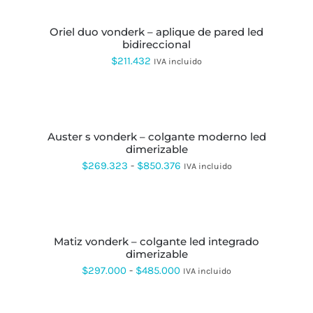
CARRITO
oriel duo vonderk – aplique de pared led
bidireccional
$
211.432
IVA incluido
SELECCIONAR
OPCIONES
ESTE
PRODUCTO
auster s vonderk – colgante moderno led
TIENE
dimerizable
MÚLTIPLES
VARIANTES.
Rango
$
269.323
-
$
850.376
IVA incluido
LAS
de
OPCIONES
SE
precios:
SELECCIONAR
PUEDEN
OPCIONES
ESTE
desde
ELEGIR
PRODUCTO
EN
matiz vonderk – colgante led integrado
$269.323
TIENE
LA
dimerizable
MÚLTIPLES
hasta
PÁGINA
VARIANTES.
Rango
$
297.000
-
$
485.000
IVA incluido
DE
LAS
$850.376
de
PRODUCTO
OPCIONES
AÑADIR
SE
precios:
AL