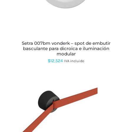
LAS
OPCIONES
SE
PUEDEN
ELEGIR
EN
LA
PÁGINA
setra 007bm vonderk – spot de embutir
DE
basculante para dicroica e iluminación
PRODUCTO
modular
$
12.524
IVA incluido
ESTE
PRODUCTO
TIENE
MÚLTIPLES
VARIANTES.