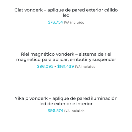
desde
ELEGIR
EN
clat vonderk – aplique de pared exterior cálido
$69.612
LA
led
hasta
PÁGINA
$
76.754
IVA incluido
DE
$77.774
PRODUCTO
SELECCIONAR
OPCIONES
ESTE
PRODUCTO
riel magnético vonderk – sistema de riel
TIENE
magnético para aplicar, embutir y suspender
MÚLTIPLES
VARIANTES.
Rango
$
96.095
-
$
161.439
IVA incluido
LAS
de
OPCIONES
AÑADIR
SE
precios:
AL
PUEDEN
CARRITO
desde
ELEGIR
EN
yika p vonderk – aplique de pared iluminación
$96.095
LA
led de exterior e interior
hasta
PÁGINA
$
96.574
IVA incluido
DE
$161.439
PRODUCTO
SELECCIONAR
OPCIONES