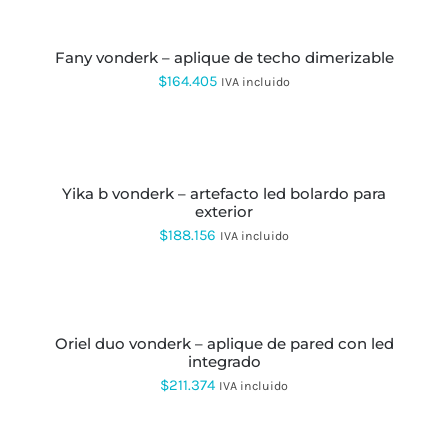
SE
precios:
AL
PUEDEN
CARRITO
desde
ELEGIR
EN
fany vonderk – aplique de techo dimerizable
$156.106
LA
$
164.405
IVA incluido
hasta
PÁGINA
DE
$224.124
PRODUCTO
AÑADIR
AL
CARRITO
yika b vonderk – artefacto led bolardo para
exterior
$
188.156
IVA incluido
AÑADIR
AL
CARRITO
oriel duo vonderk – aplique de pared con led
integrado
$
211.374
IVA incluido
AÑADIR
AL