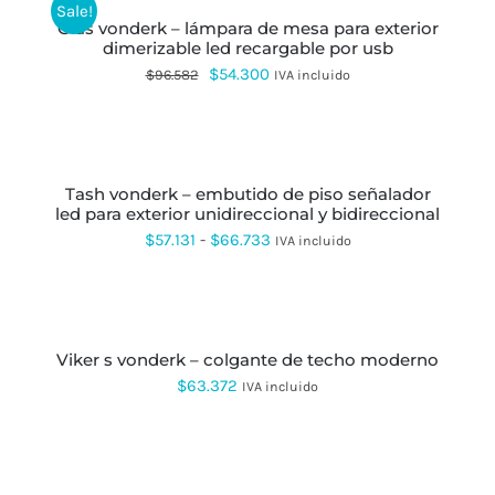
PUEDEN
Sale!
ELEGIR
glas vonderk – lámpara de mesa para exterior
EN
dimerizable led recargable por usb
LA
El
El
$
54.300
$
96.582
IVA incluido
PÁGINA
DE
precio
precio
PRODUCTO
original
actual
SELECCIONAR
OPCIONES
ESTE
era:
es:
PRODUCTO
tash vonderk – embutido de piso señalador
$96.582.
$54.300.
TIENE
led para exterior unidireccional y bidireccional
MÚLTIPLES
VARIANTES.
Rango
$
57.131
-
$
66.733
IVA incluido
LAS
de
OPCIONES
SE
precios:
SELECCIONAR
PUEDEN
OPCIONES
ESTE
desde
ELEGIR
PRODUCTO
EN
viker s vonderk – colgante de techo moderno
$57.131
TIENE
LA
MÚLTIPLES
$
63.372
IVA incluido
hasta
PÁGINA
VARIANTES.
DE
LAS
$66.733
PRODUCTO
OPCIONES
SELECCIONAR
SE
OPCIONES
ESTE
PUEDEN