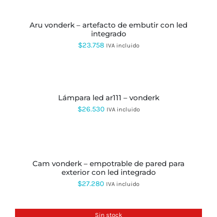
CARRITO
desde
aru vonderk – artefacto de embutir con led
$22.308
integrado
hasta
$
23.758
IVA incluido
$23.107
SELECCIONAR
OPCIONES
ESTE
PRODUCTO
lámpara led ar111 – vonderk
TIENE
MÚLTIPLES
$
26.530
IVA incluido
VARIANTES.
LAS
OPCIONES
SELECCIONAR
SE
OPCIONES
ESTE
PUEDEN
PRODUCTO
ELEGIR
cam vonderk – empotrable de pared para
TIENE
EN
exterior con led integrado
MÚLTIPLES
LA
VARIANTES.
$
27.280
IVA incluido
PÁGINA
LAS
DE
OPCIONES
PRODUCTO
SE
Sin stock