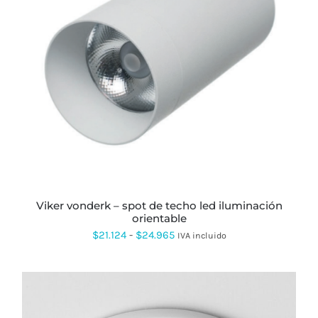
ESTE
PRODUCTO
TIENE
MÚLTIPLES
VARIANTES.
LAS
OPCIONES
SE
PUEDEN
ELEGIR
EN
LA
PÁGINA
viker vonderk – spot de techo led iluminación
DE
orientable
PRODUCTO
Rango
$
21.124
-
$
24.965
IVA incluido
de
precios:
desde
$21.124