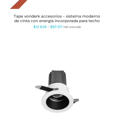
LAS
OPCIONES
SE
tape vonderk accesorios – sistema moderno
PUEDEN
de cinta con energía incorporada para techo
ELEGIR
Rango
EN
$
12.626
-
$
97.517
IVA incluido
LA
de
PÁGINA
DE
precios:
PRODUCTO
desde
$12.626
hasta
$97.517