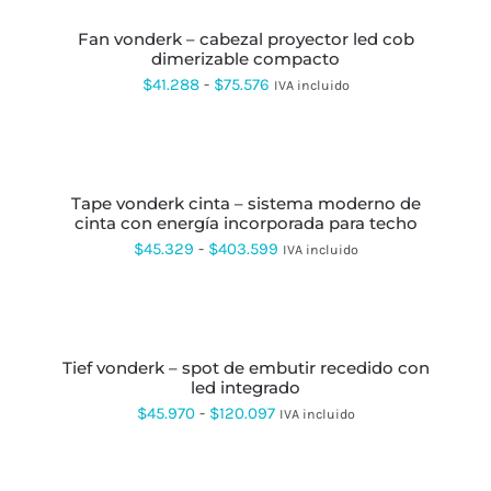
ESTE
desde
ELEGIR
PRODUCTO
EN
fan vonderk – cabezal proyector led cob
$41.270
TIENE
LA
dimerizable compacto
MÚLTIPLES
hasta
PÁGINA
VARIANTES.
Rango
$
41.288
-
$
75.576
IVA incluido
DE
LAS
$65.870
de
PRODUCTO
OPCIONES
SE
precios:
SELECCIONAR
PUEDEN
OPCIONES
ESTE
desde
ELEGIR
PRODUCTO
EN
tape vonderk cinta – sistema moderno de
$41.288
TIENE
LA
cinta con energía incorporada para techo
MÚLTIPLES
hasta
PÁGINA
VARIANTES.
Rango
$
45.329
-
$
403.599
IVA incluido
DE
LAS
$75.576
de
PRODUCTO
OPCIONES
SE
precios:
SELECCIONAR
PUEDEN
OPCIONES
ESTE
desde
ELEGIR
PRODUCTO
EN
tief vonderk – spot de embutir recedido con
$45.329
TIENE
LA
led integrado
MÚLTIPLES
hasta
PÁGINA
VARIANTES.
Rango
$
45.970
-
$
120.097
IVA incluido
DE
LAS
$403.599
de
PRODUCTO
OPCIONES
AÑADIR
SE
precios:
AL