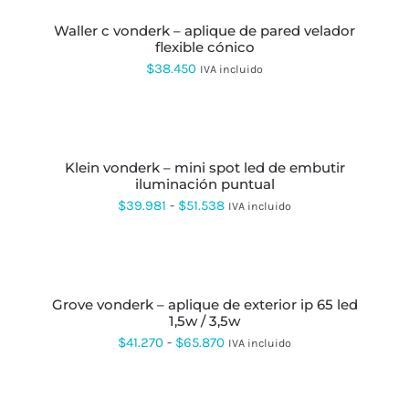
ESTE
PUEDEN
PRODUCTO
ELEGIR
waller c vonderk – aplique de pared velador
TIENE
EN
flexible cónico
MÚLTIPLES
LA
VARIANTES.
$
38.450
IVA incluido
PÁGINA
LAS
DE
OPCIONES
PRODUCTO
SE
SELECCIONAR
PUEDEN
OPCIONES
ESTE
ELEGIR
PRODUCTO
EN
klein vonderk – mini spot led de embutir
TIENE
LA
iluminación puntual
MÚLTIPLES
PÁGINA
VARIANTES.
Rango
$
39.981
-
$
51.538
IVA incluido
DE
LAS
de
PRODUCTO
OPCIONES
SE
precios:
SELECCIONAR
PUEDEN
OPCIONES
ESTE
desde
ELEGIR
PRODUCTO
EN
grove vonderk – aplique de exterior ip 65 led
$39.981
TIENE
LA
1,5w / 3,5w
MÚLTIPLES
hasta
PÁGINA
VARIANTES.
Rango
$
41.270
-
$
65.870
IVA incluido
DE
LAS
$51.538
de
PRODUCTO
OPCIONES
SE
precios:
SELECCIONAR
PUEDEN
OPCIONES