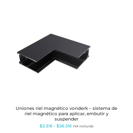
ESTE
PRODUCTO
TIENE
MÚLTIPLES
VARIANTES.
LAS
OPCIONES
SE
PUEDEN
ELEGIR
uniones riel magnético vonderk – sistema de
EN
riel magnético para aplicar, embutir y
LA
suspender
PÁGINA
DE
Rango
$
3.316
-
$
36.516
IVA incluido
PRODUCTO