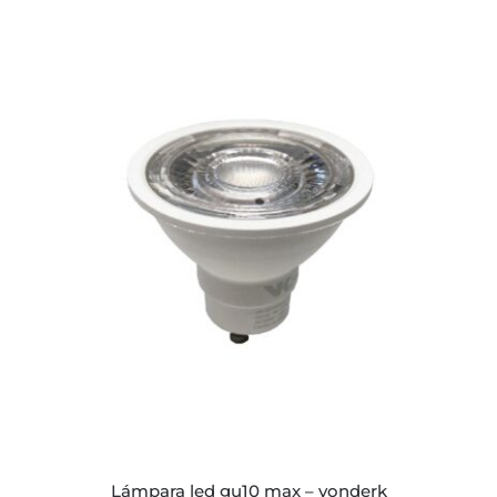
de
precios:
desde
$3.316
hasta
$36.516
lámpara led gu10 max – vonderk