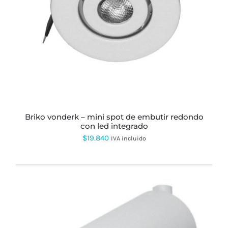
ESTE
PRODUCTO
TIENE
MÚLTIPLES
VARIANTES.
LAS
OPCIONES
SE
PUEDEN
ELEGIR
EN
LA
PÁGINA
briko vonderk – mini spot de embutir redondo
DE
con led integrado
PRODUCTO
$
19.840
IVA incluido