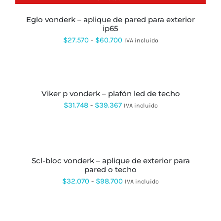
PUEDEN
ELEGIR
EN
eglo vonderk – aplique de pared para exterior
LA
ip65
PÁGINA
Rango
$
27.570
-
$
60.700
IVA incluido
DE
de
PRODUCTO
precios:
SELECCIONAR
OPCIONES
ESTE
desde
PRODUCTO
viker p vonderk – plafón led de techo
$27.570
TIENE
MÚLTIPLES
Rango
$
31.748
-
$
39.367
IVA incluido
hasta
VARIANTES.
de
LAS
$60.700
OPCIONES
precios:
SELECCIONAR
SE
OPCIONES
ESTE
desde
PUEDEN
PRODUCTO
ELEGIR
$31.748
scl-bloc vonderk – aplique de exterior para
TIENE
EN
pared o techo
MÚLTIPLES
hasta
LA
VARIANTES.
Rango
$
32.070
-
$
98.700
IVA incluido
PÁGINA
$39.367
LAS
DE
de
OPCIONES
PRODUCTO
SE
precios:
SELECCIONAR
PUEDEN
OPCIONES
ESTE