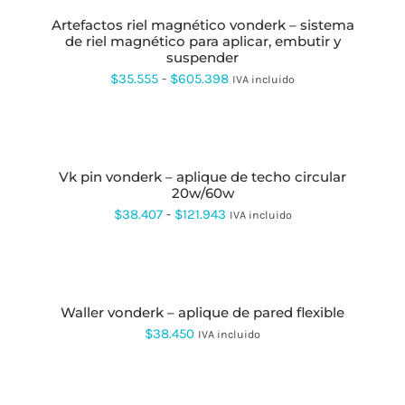
desde
ELEGIR
PRODUCTO
EN
artefactos riel magnético vonderk – sistema
$32.070
TIENE
LA
de riel magnético para aplicar, embutir y
MÚLTIPLES
hasta
PÁGINA
suspender
VARIANTES.
DE
LAS
$98.700
Rango
$
35.555
-
$
605.398
IVA incluido
PRODUCTO
OPCIONES
de
SE
PUEDEN
precios:
SELECCIONAR
ELEGIR
OPCIONES
ESTE
desde
EN
PRODUCTO
LA
vk pin vonderk – aplique de techo circular
$35.555
TIENE
PÁGINA
20w/60w
MÚLTIPLES
hasta
DE
VARIANTES.
Rango
$
38.407
-
$
121.943
IVA incluido
PRODUCTO
LAS
$605.398
de
OPCIONES
SE
precios:
SELECCIONAR
PUEDEN
OPCIONES
ESTE
desde
ELEGIR
PRODUCTO
EN
waller vonderk – aplique de pared flexible
$38.407
TIENE
LA
MÚLTIPLES
$
38.450
IVA incluido
hasta
PÁGINA
VARIANTES.
DE
LAS
$121.943
PRODUCTO
OPCIONES
SELECCIONAR
SE
OPCIONES