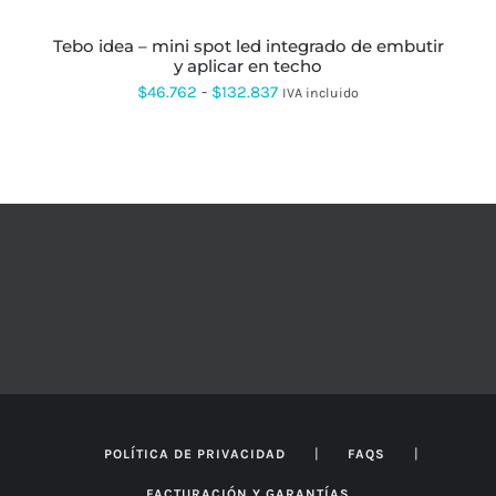
LA
PÁGINA
DE
tebo idea – mini spot led integrado de embutir
PRODUCTO
y aplicar en techo
Rango
$
46.762
-
$
132.837
IVA incluido
de
precios:
desde
$46.762
hasta
$132.837
|
|
POLÍTICA DE PRIVACIDAD
FAQS
FACTURACIÓN Y GARANTÍAS