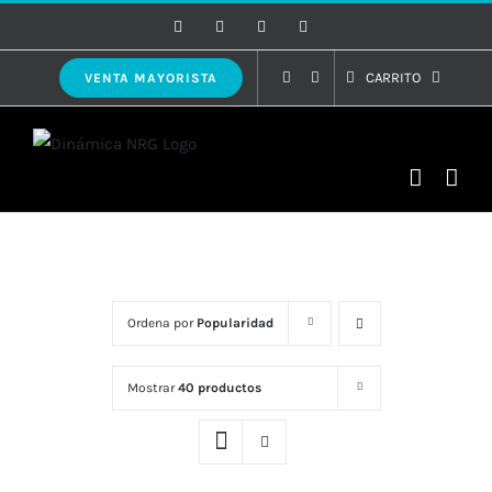
Saltar
Facebook
Instagram
WhatsApp
Correo
electrónico
al
contenido
CARRITO
VENTA MAYORISTA
Ordena por
Popularidad
Mostrar
40 productos