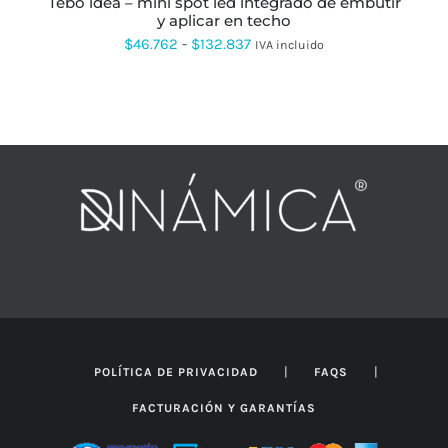
tebo idea – mini spot led integrado de embutir
DE
y aplicar en techo
PRODUCTO
Rango
$
46.762
-
$
132.837
IVA incluido
de
precios:
desde
$46.762
hasta
$132.837
|
|
POLÍTICA DE PRIVACIDAD
FAQS
FACTURACIÓN Y GARANTÍAS