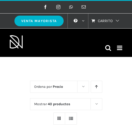
Saltar
Facebook
Instagram
WhatsApp
Correo
electrónico
al
contenido
CARRITO
VENTA MAYORISTA
Ordena por
Precio
Mostrar
40 productos