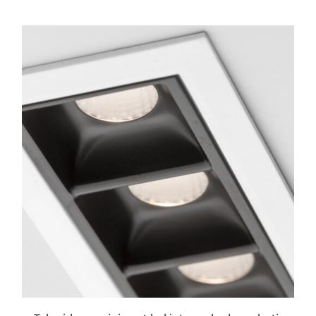
ESTE
PRODUCTO
TIENE
MÚLTIPLES
VARIANTES.
LAS
OPCIONES
SE
PUEDEN
ELEGIR
EN
LA
PÁGINA