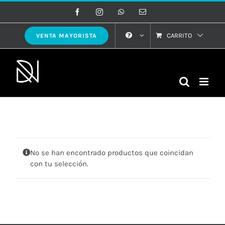
Saltar
Facebook
Instagram
WhatsApp
Correo
electrónico
al
contenido
CARRITO
VENTA MAYORISTA
No se han encontrado productos que coincidan
con tu selección.