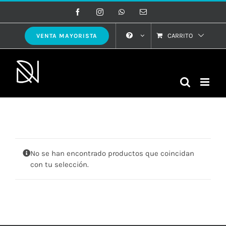
Saltar
Facebook
Instagram
WhatsApp
Correo
electrónico
al
contenido
CARRITO
VENTA MAYORISTA
No se han encontrado productos que coincidan
con tu selección.