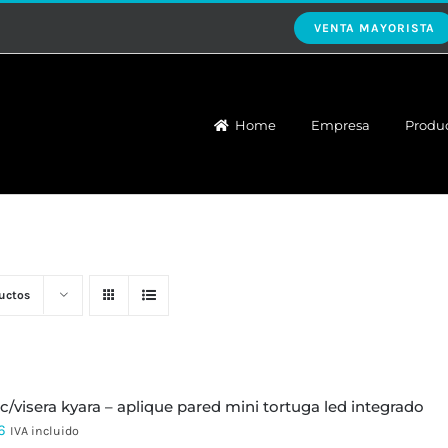
VENTA MAYORISTA
Home
Empresa
Produ
uctos
 c/visera kyara – aplique pared mini tortuga led integrado
6
IVA incluido