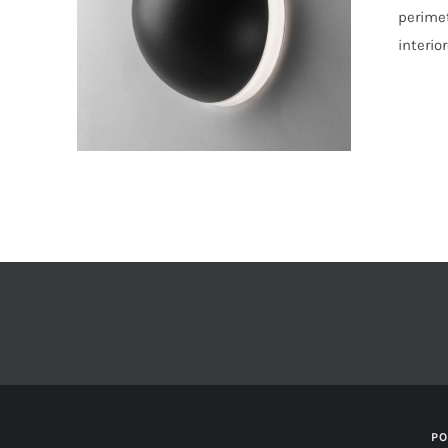
ESTE
perime
PRODUCTO
interio
TIENE
MÚLTIPLES
VARIANTES.
LAS
OPCIONES
SE
PUEDEN
ELEGIR
EN
LA
PÁGINA
DE
PRODUCTO
PO