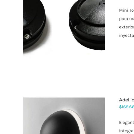
Mini To
para us
exterio
inyecta
adel 
$
165.6
Elegant
integra