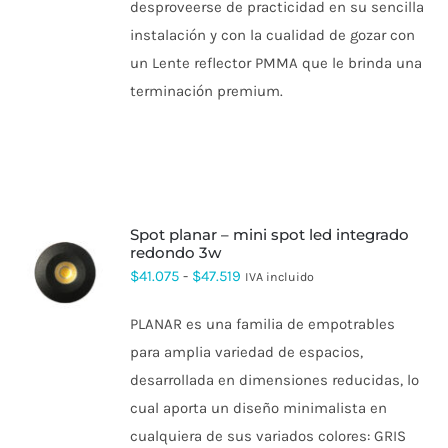
desproveerse de practicidad en su sencilla
PRODUCTO
instalación y con la cualidad de gozar con
un Lente reflector PMMA que le brinda una
terminación premium.
spot planar – mini spot led integrado
redondo 3w
ESTE
Rango
$
41.075
-
$
47.519
IVA incluido
PRODUCTO
de
TIENE
PLANAR es una familia de empotrables
MÚLTIPLES
precios:
VARIANTES.
para amplia variedad de espacios,
desde
LAS
desarrollada en dimensiones reducidas, lo
OPCIONES
$41.075
SE
cual aporta un diseño minimalista en
hasta
PUEDEN
cualquiera de sus variados colores: GRIS
ELEGIR
$47.519