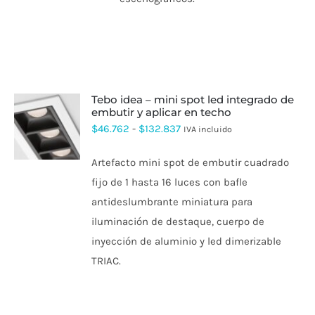
tebo idea – mini spot led integrado de
embutir y aplicar en techo
ESTE
Rango
$
46.762
-
$
132.837
IVA incluido
PRODUCTO
de
TIENE
Artefacto mini spot de embutir cuadrado
MÚLTIPLES
precios:
VARIANTES.
fijo de 1 hasta 16 luces con bafle
desde
LAS
antideslumbrante miniatura para
OPCIONES
$46.762
SE
iluminación de destaque, cuerpo de
hasta
PUEDEN
inyección de aluminio y led dimerizable
ELEGIR
$132.837
EN
TRIAC.
LA
PÁGINA
DE
PRODUCTO