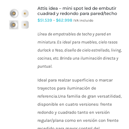
attis idea – mini spot led de embutir
cuadrad y redondo para pared/techo
ESTE
Rango
$
51.539
-
$
62.998
IVA incluido
PRODUCTO
de
TIENE
Línea de empotrables de techo y pared en
MÚLTIPLES
precios:
VARIANTES.
miniatura. Es ideal para muebles, cielo rasos
desde
LAS
durlock o Yeso, diseño de cielo estrellado, living,
OPCIONES
$51.539
SE
cocinas, etc. Brinda una iluminación directa y
hasta
PUEDEN
puntual.
ELEGIR
$62.998
EN
LA
Ideal para realzar superficies o marcar
PÁGINA
DE
trayectos para iluminación de
PRODUCTO
referencia.Una familia de gran versatilidad,
disponible en cuatro versiones: frente
redondo y cuadrado tanto en versión
regular/plana como en versión con frente
recedido para mayor control del