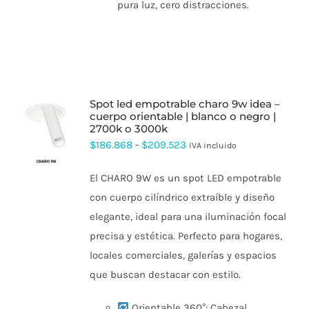
pura luz, cero distracciones.
spot led empotrable charo 9w idea –
cuerpo orientable | blanco o negro |
2700k o 3000k
ESTE
PRODUCTO
Rango
$
186.868
-
$
209.523
IVA incluido
TIENE
de
MÚLTIPLES
El CHARO 9W es un spot LED empotrable
VARIANTES.
precios:
LAS
con cuerpo cilíndrico extraíble y diseño
desde
OPCIONES
elegante, ideal para una iluminación focal
SE
$186.868
PUEDEN
precisa y estética. Perfecto para hogares,
hasta
ELEGIR
locales comerciales, galerías y espacios
EN
$209.523
LA
que buscan destacar con estilo.
PÁGINA
DE
PRODUCTO
Orientable 360°: Cabezal