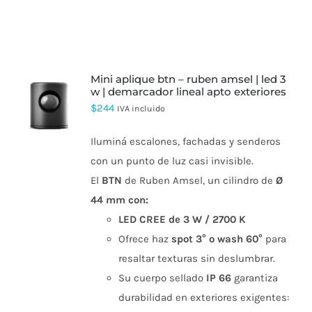
mini aplique btn – ruben amsel | led 3
w | demarcador lineal apto exteriores
ESTE
$
244
IVA incluido
PRODUCTO
TIENE
Iluminá escalones, fachadas y senderos
MÚLTIPLES
VARIANTES.
con un punto de luz casi invisible.
LAS
El
BTN
de Ruben Amsel, un cilindro de
Ø
OPCIONES
SE
44 mm con:
PUEDEN
LED CREE de 3 W / 2700 K
ELEGIR
EN
Ofrece haz
spot 3° o wash 60°
para
LA
PÁGINA
resaltar texturas sin deslumbrar.
DE
Su cuerpo sellado
IP 66
garantiza
PRODUCTO
durabilidad en exteriores exigentes: