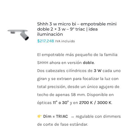
shhh 3 w micro bi – empotrable mini
doble 2 × 3 w – 9° triac | idea
iluminación
ESTE
PRODUCTO
$
217.248
IVA incluido
TIENE
MÚLTIPLES
El empotrable más pequeño de la familia
VARIANTES.
LAS
SHHH ahora en versión
doble
.
OPCIONES
Dos cabezales cilíndricos de
3 W
cada uno
SE
PUEDEN
giran y se extraen para focalizar la luz con
ELEGIR
total precisión, desde un único agujero de
EN
LA
techo de apenas 58 mm. Disponible en
PÁGINA
DE
ópticas
11° o 30°
y en
2700 K / 3000 K
.
PRODUCTO
Dim = TRIAC
→ regulable con dimmers
de corte de fase estándar.