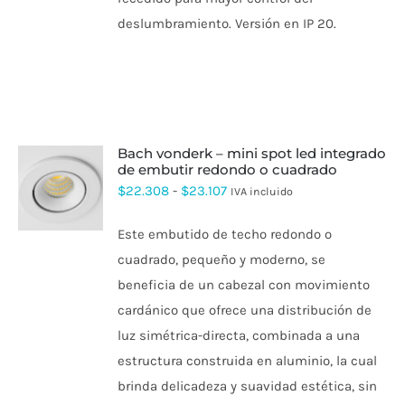
deslumbramiento. Versión en IP 20.
bach vonderk – mini spot led integrado
de embutir redondo o cuadrado
ESTE
Rango
$
22.308
-
$
23.107
IVA incluido
PRODUCTO
de
TIENE
Este embutido de techo redondo o
MÚLTIPLES
precios:
VARIANTES.
cuadrado, pequeño y moderno, se
desde
LAS
beneficia de un cabezal con movimiento
OPCIONES
$22.308
SE
cardánico que ofrece una distribución de
hasta
PUEDEN
luz simétrica-directa, combinada a una
ELEGIR
$23.107
EN
estructura construida en aluminio, la cual
LA
PÁGINA
brinda delicadeza y suavidad estética, sin
DE