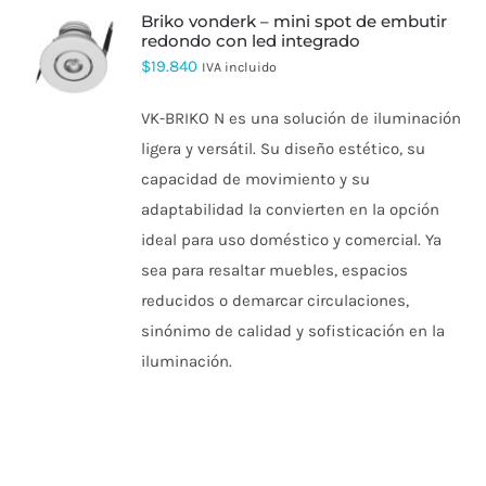
briko vonderk – mini spot de embutir
redondo con led integrado
ESTE
$
19.840
IVA incluido
PRODUCTO
TIENE
VK-BRIKO N es una solución de iluminación
MÚLTIPLES
VARIANTES.
ligera y versátil. Su diseño estético, su
LAS
capacidad de movimiento y su
OPCIONES
SE
adaptabilidad la convierten en la opción
PUEDEN
ideal para uso doméstico y comercial. Ya
ELEGIR
EN
sea para resaltar muebles, espacios
LA
PÁGINA
reducidos o demarcar circulaciones,
DE
sinónimo de calidad y sofisticación en la
PRODUCTO
iluminación.