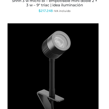
shhh 3 w micro bi – empotrable mini doble 2 ×
DE
3 w – 9° triac | idea iluminación
PRODUCTO
$
217.248
IVA incluido