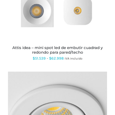
TIENE
MÚLTIPLES
VARIANTES.
LAS
OPCIONES
SE
PUEDEN
ELEGIR
EN
LA
PÁGINA
attis idea – mini spot led de embutir cuadrad y
DE
redondo para pared/techo
PRODUCTO
Rango
$
51.539
-
$
62.998
IVA incluido
de
precios:
desde
$51.539
hasta
$62.998