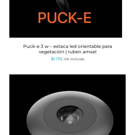
puck-e 3 w – estaca led orientable para
vegetación | ruben amsel
$
1.170
IVA incluido