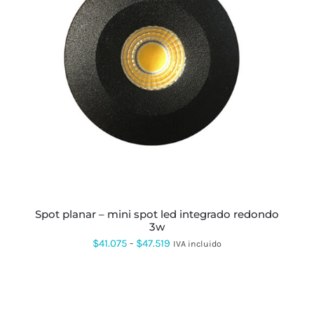
$23.107
ESTE
PRODUCTO
TIENE
MÚLTIPLES
VARIANTES.
LAS
OPCIONES
SE
PUEDEN
ELEGIR
EN
LA
PÁGINA
spot planar – mini spot led integrado redondo
DE
3w
PRODUCTO
Rango
$
41.075
-
$
47.519
IVA incluido
de
precios:
desde