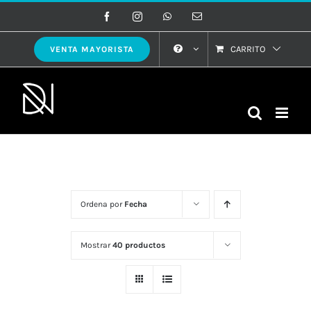
Saltar
Facebook
Instagram
WhatsApp
Correo
electrónico
al
contenido
CARRITO
VENTA MAYORISTA
Ordena por
Fecha
Mostrar
40 productos