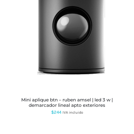
ESTE
PRODUCTO
TIENE
MÚLTIPLES
VARIANTES.
LAS
OPCIONES
SE
PUEDEN
ELEGIR
EN
LA
PÁGINA
mini aplique btn – ruben amsel | led 3 w |
DE
demarcador lineal apto exteriores
PRODUCTO
$
244
IVA incluido