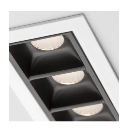
de
precios:
desde
$186.868
hasta
$209.523
ESTE
PRODUCTO
TIENE
MÚLTIPLES
VARIANTES.
LAS
OPCIONES
SE
PUEDEN
ELEGIR
EN
LA