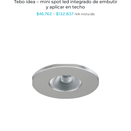
PÁGINA
tebo idea – mini spot led integrado de embutir
DE
y aplicar en techo
PRODUCTO
Rango
$
46.762
-
$
132.837
IVA incluido
de
precios:
desde
$46.762
hasta
$132.837