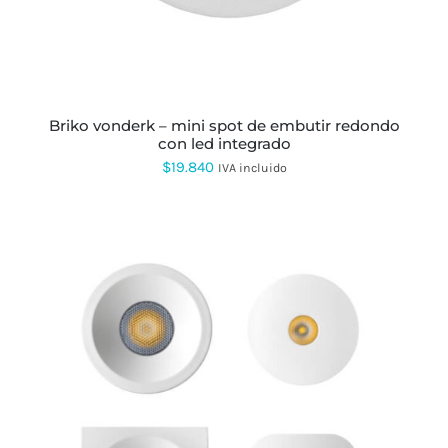
OPCIONES
SE
PUEDEN
ELEGIR
EN
LA
PÁGINA
briko vonderk – mini spot de embutir redondo
DE
con led integrado
PRODUCTO
$
19.840
IVA incluido
ESTE
PRODUCTO