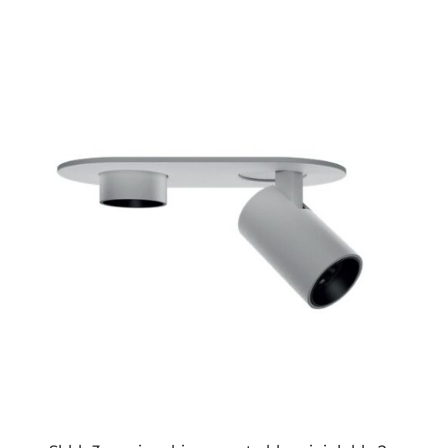
ESTE
PRODUCTO
TIENE
MÚLTIPLES
VARIANTES.
LAS
OPCIONES
SE
PUEDEN
ELEGIR
EN
LA
PÁGINA