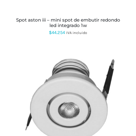
spot aston iii – mini spot de embutir redondo
led integrado 1w
$
44.254
IVA incluido
ESTE
PRODUCTO
TIENE
MÚLTIPLES
VARIANTES.
LAS