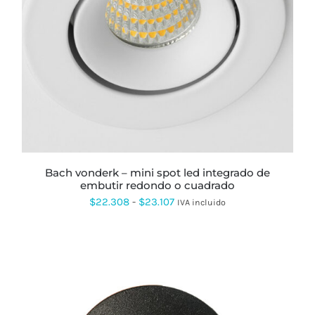
ESTE
PRODUCTO
TIENE
MÚLTIPLES
VARIANTES.
LAS
OPCIONES
SE
PUEDEN
ELEGIR
EN
LA
PÁGINA
bach vonderk – mini spot led integrado de
DE
embutir redondo o cuadrado
PRODUCTO
Rango
$
22.308
-
$
23.107
IVA incluido
de
precios:
desde
$22.308
hasta