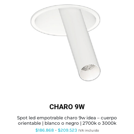
ESTE
PRODUCTO
TIENE
MÚLTIPLES
VARIANTES.
LAS
OPCIONES
SE
PUEDEN
ELEGIR
EN
LA
PÁGINA
spot led empotrable charo 9w idea – cuerpo
DE
orientable | blanco o negro | 2700k o 3000k
PRODUCTO
Rango
$
186.868
-
$
209.523
IVA incluido