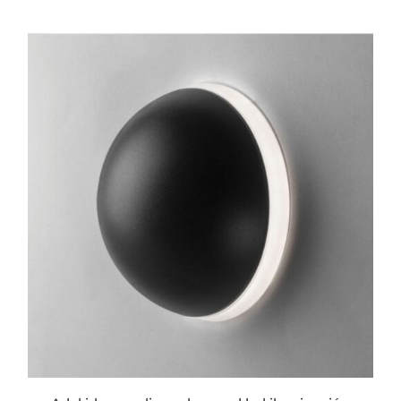
ESTE
PRODUCTO
TIENE
MÚLTIPLES
VARIANTES.
LAS
OPCIONES
SE
PUEDEN
ELEGIR
EN
LA
PÁGINA