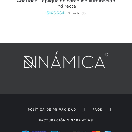
adel idea – aplique de pared led iluminación
DE
indirecta
PRODUCTO
$
165.664
IVA incluido
|
|
POLÍTICA DE PRIVACIDAD
FAQS
FACTURACIÓN Y GARANTÍAS