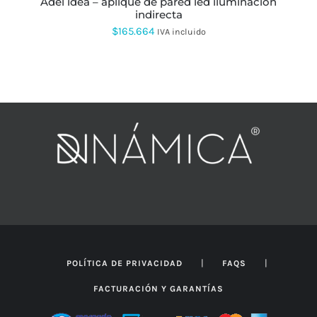
adel idea – aplique de pared led iluminación
DE
indirecta
PRODUCTO
$
165.664
IVA incluido
|
|
POLÍTICA DE PRIVACIDAD
FAQS
FACTURACIÓN Y GARANTÍAS