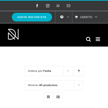
Saltar
Facebook
Instagram
WhatsApp
Correo
electrónico
al
contenido
CARRITO
VENTA MAYORISTA
Ordena por
Fecha
Mostrar
40 productos