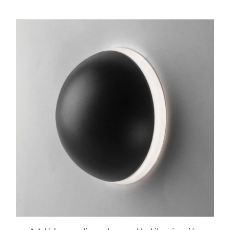
ESTE
PRODUCTO
TIENE
MÚLTIPLES
VARIANTES.
LAS
OPCIONES
SE
PUEDEN
ELEGIR
EN
LA
PÁGINA