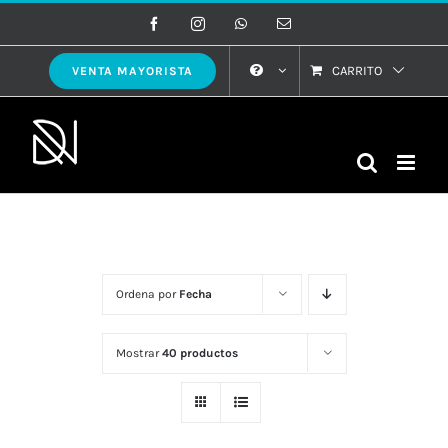
Saltar
Facebook
Instagram
WhatsApp
Correo
electrónico
al
contenido
CARRITO
VENTA MAYORISTA
Ordena por
Fecha
Mostrar
40 productos