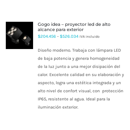
gogo idea – proyector led de alto
alcance para exterior
ESTE
Rango
$
204.456
-
$
526.034
IVA incluido
PRODUCTO
de
TIENE
Diseño moderno. Trabaja con lámpara LED
MÚLTIPLES
precios:
VARIANTES.
de baja potencia y genera homogeneidad
desde
LAS
de la luz junto a una mejor disipación del
OPCIONES
$204.456
SE
calor. Excelente calidad en su elaboración y
hasta
PUEDEN
aspecto, logra una estética integrada y un
ELEGIR
$526.034
EN
alto nivel de confort visual, con protección
LA
PÁGINA
IP65, resistente al agua.
Ideal para la
DE
iluminación exterior.
PRODUCTO