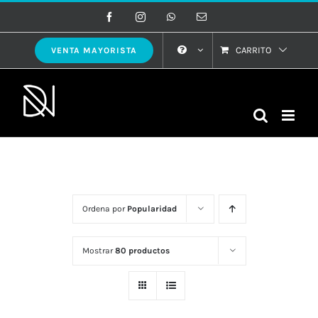
Saltar
Facebook
Instagram
WhatsApp
Correo
electrónico
al
contenido
CARRITO
VENTA MAYORISTA
Ordena por
Popularidad
Mostrar
80 productos