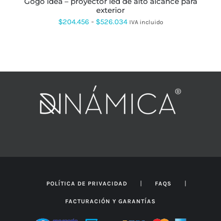
gogo idea – proyector led de alto alcance para
DE
exterior
PRODUCTO
Rango
$
204.456
-
$
526.034
IVA incluido
de
precios:
desde
$204.456
hasta
$526.034
|
|
POLÍTICA DE PRIVACIDAD
FAQS
FACTURACIÓN Y GARANTÍAS