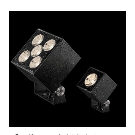
ESTE
PRODUCTO
TIENE
MÚLTIPLES
VARIANTES.
LAS
OPCIONES
SE
PUEDEN
ELEGIR
EN
LA
PÁGINA