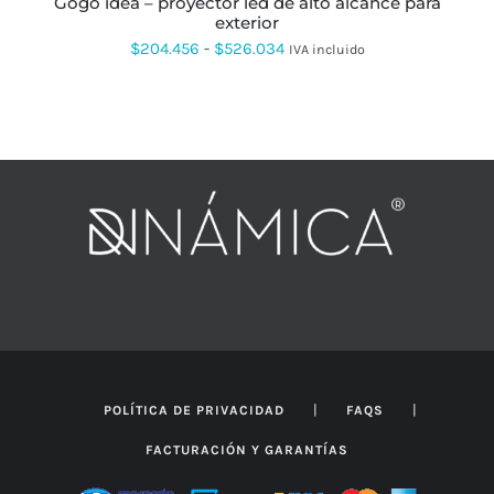
gogo idea – proyector led de alto alcance para
DE
exterior
PRODUCTO
Rango
$
204.456
-
$
526.034
IVA incluido
de
precios:
desde
$204.456
hasta
$526.034
|
|
POLÍTICA DE PRIVACIDAD
FAQS
FACTURACIÓN Y GARANTÍAS