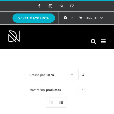
Saltar
Facebook
Instagram
WhatsApp
Correo
electrónico
al
contenido
CARRITO
VENTA MAYORISTA
Ordena por
Fecha
Mostrar
80 productos