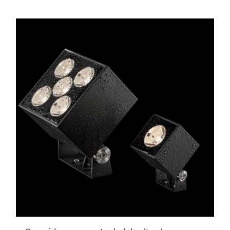
ESTE
PRODUCTO
TIENE
MÚLTIPLES
VARIANTES.
LAS
OPCIONES
SE
PUEDEN
ELEGIR
EN
LA
PÁGINA