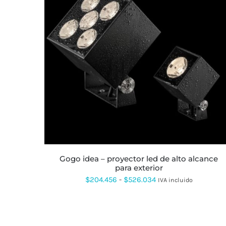
ESTE
PRODUCTO
TIENE
MÚLTIPLES
VARIANTES.
LAS
OPCIONES
SE
PUEDEN
ELEGIR
EN
LA
gogo idea – proyector led de alto alcance
PÁGINA
para exterior
DE
PRODUCTO
Rango
$
204.456
-
$
526.034
IVA incluido
de
precios:
desde