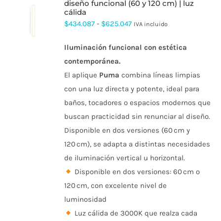
diseño funcional (60 y 120 cm) | luz
cálida
ESTE
Rango
$
434.087
-
$
625.047
IVA incluido
PRODUCTO
de
TIENE
MÚLTIPLES
Iluminación funcional con estética
precios:
VARIANTES.
contemporánea.
desde
LAS
OPCIONES
El aplique
Puma
combina líneas limpias
$434.087
SE
con una luz directa y potente, ideal para
PUEDEN
hasta
ELEGIR
baños, tocadores o espacios modernos que
$625.047
EN
buscan practicidad sin renunciar al diseño.
LA
PÁGINA
Disponible en dos versiones (60 cm y
DE
120 cm), se adapta a distintas necesidades
PRODUCTO
de iluminación vertical u horizontal.
Disponible en dos versiones: 60 cm o
120 cm, con excelente nivel de
luminosidad
Luz cálida de 3000K que realza cada