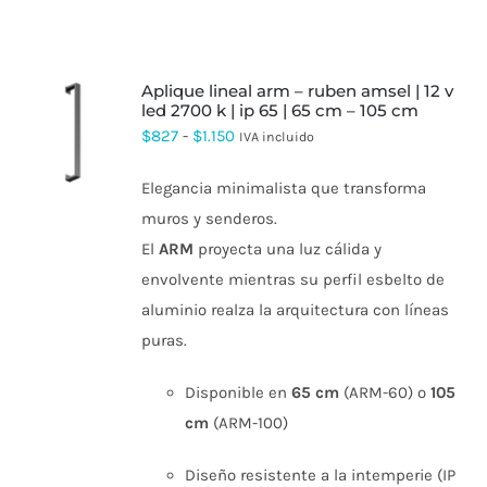
aplique lineal arm – ruben amsel | 12 v
led 2700 k | ip 65 | 65 cm – 105 cm
ESTE
Rango
$
827
-
$
1.150
IVA incluido
PRODUCTO
de
TIENE
Elegancia minimalista que transforma
MÚLTIPLES
precios:
VARIANTES.
muros y senderos.
desde
LAS
El
ARM
proyecta una luz cálida y
OPCIONES
$827
SE
envolvente mientras su perfil esbelto de
hasta
PUEDEN
aluminio realza la arquitectura con líneas
ELEGIR
$1.150
EN
puras.
LA
PÁGINA
DE
Disponible en
65 cm
(ARM-60) o
105
PRODUCTO
cm
(ARM-100)
Diseño resistente a la intemperie (IP