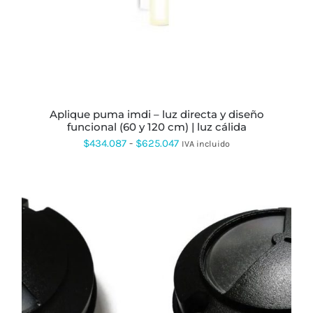
OPCIONES
SE
PUEDEN
ELEGIR
EN
LA
PÁGINA
DE
PRODUCTO
aplique puma imdi – luz directa y diseño
funcional (60 y 120 cm) | luz cálida
Rango
$
434.087
-
$
625.047
IVA incluido
de
precios:
desde
$434.087
hasta
$625.047