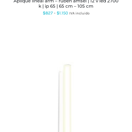
aplique lineal arm – ruben amsel | 12 v led 2700
DE
k | ip 65 | 65 cm – 105 cm
PRODUCTO
Rango
$
827
-
$
1.150
IVA incluido
de
precios:
desde
$827
hasta
$1.150
ESTE
PRODUCTO
TIENE
MÚLTIPLES
VARIANTES.
LAS