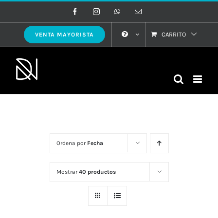
Saltar
Facebook
Instagram
WhatsApp
Correo
electrónico
al
contenido
CARRITO
VENTA MAYORISTA
Ordena por
Fecha
Mostrar
40 productos