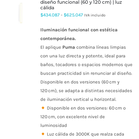
diseño funcional (60 y 120 cm) | luz
cálida
ESTE
Rango
$
434.087
-
$
625.047
IVA incluido
PRODUCTO
de
TIENE
MÚLTIPLES
Iluminación funcional con estética
precios:
VARIANTES.
contemporánea.
desde
LAS
OPCIONES
El aplique
Puma
combina líneas limpias
$434.087
SE
con una luz directa y potente, ideal para
PUEDEN
hasta
ELEGIR
baños, tocadores o espacios modernos que
$625.047
EN
buscan practicidad sin renunciar al diseño.
LA
PÁGINA
Disponible en dos versiones (60 cm y
DE
120 cm), se adapta a distintas necesidades
PRODUCTO
de iluminación vertical u horizontal.
Disponible en dos versiones: 60 cm o
120 cm, con excelente nivel de
luminosidad
Luz cálida de 3000K que realza cada