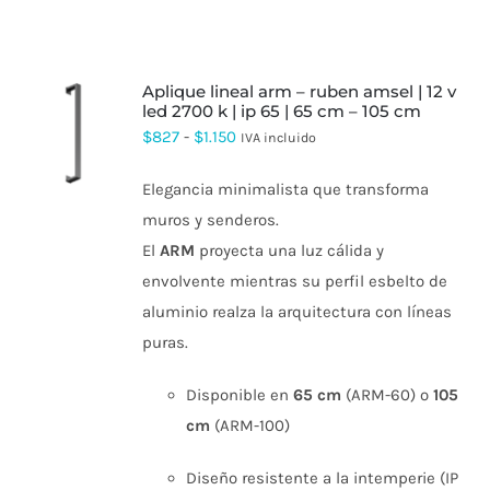
aplique lineal arm – ruben amsel | 12 v
led 2700 k | ip 65 | 65 cm – 105 cm
ESTE
Rango
$
827
-
$
1.150
IVA incluido
PRODUCTO
de
TIENE
Elegancia minimalista que transforma
MÚLTIPLES
precios:
VARIANTES.
muros y senderos.
desde
LAS
El
ARM
proyecta una luz cálida y
OPCIONES
$827
SE
envolvente mientras su perfil esbelto de
hasta
PUEDEN
aluminio realza la arquitectura con líneas
ELEGIR
$1.150
EN
puras.
LA
PÁGINA
DE
Disponible en
65 cm
(ARM-60) o
105
PRODUCTO
cm
(ARM-100)
Diseño resistente a la intemperie (IP