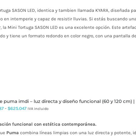
rtuga SASON LED, identica y tambien llamada KYARA, diseñada par
o en intemperie y capaz de resistir lluvias.
Si estás buscando una 
r, la Mini Tortuga SASON LED es una excelente opción.
Este artefa
do y tiene un formato redondo en color negro, con una pantalla de
ue puma imdi – luz directa y diseño funcional (60 y 120 cm) | 
Rango
87
-
$
625.047
IVA incluido
de
ación funcional con estética contemporánea.
precios:
que
Puma
combina líneas limpias con una luz directa y potente, 
desde