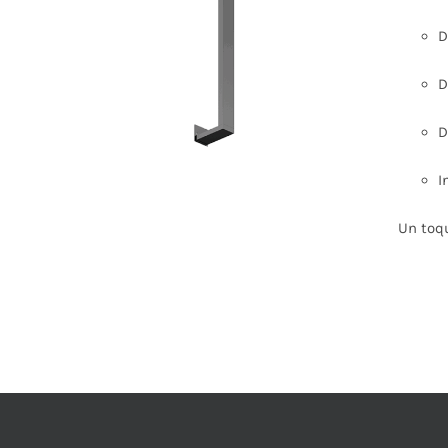
ESTE
PRODUCTO
D
TIENE
MÚLTIPLES
D
VARIANTES.
LAS
OPCIONES
D
SE
PUEDEN
ELEGIR
I
EN
LA
Un toqu
PÁGINA
DE
PRODUCTO