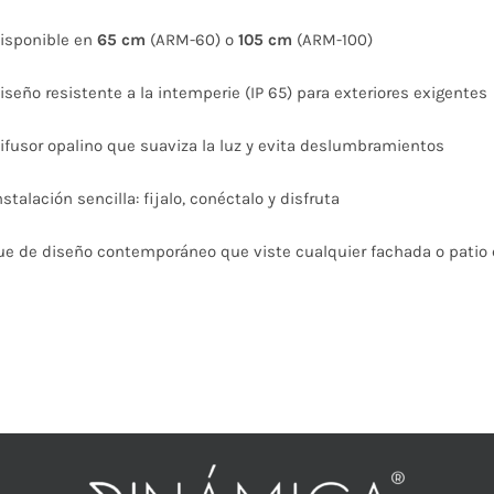
$827
isponible en
65 cm
(ARM-60) o
105 cm
(ARM-100)
hasta
$1.150
iseño resistente a la intemperie (IP 65) para exteriores exigentes
ifusor opalino que suaviza la luz y evita deslumbramientos
nstalación sencilla: fijalo, conéctalo y disfruta
e de diseño contemporáneo que viste cualquier fachada o patio c