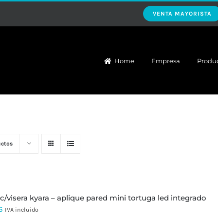
VENTA MAYORISTA
Home
Empresa
Produ
uctos
 c/visera kyara – aplique pared mini tortuga led integrado
6
IVA incluido