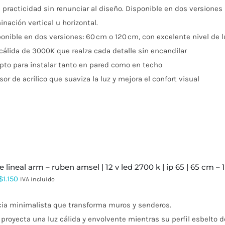
practicidad sin renunciar al diseño. Disponible en dos versiones
$434.087
inación vertical u horizontal.
hasta
onible en dos versiones: 60 cm o 120 cm, con excelente nivel de
$625.047
cálida de 3000K que realza cada detalle sin encandilar
pto para instalar tanto en pared como en techo
sor de acrílico que suaviza la luz y mejora el confort visual
ue lineal arm – ruben amsel | 12 v led 2700 k | ip 65 | 65 cm –
Rango
$
1.150
IVA incluido
de
cia minimalista que transforma muros y senderos.
precios:
proyecta una luz cálida y envolvente mientras su perfil esbelto de
desde