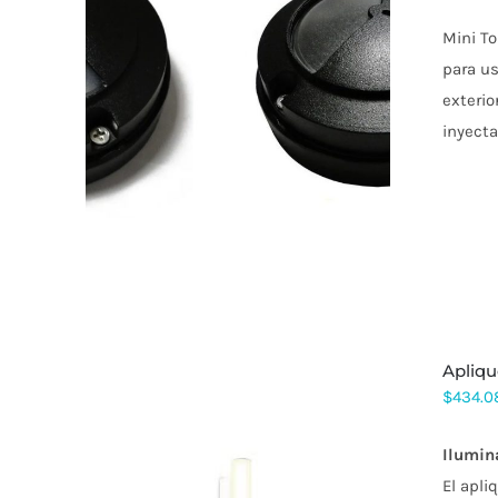
Mini To
para us
exterio
inyecta
apliq
$
434.0
Ilumin
El apli