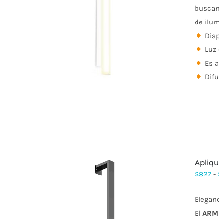
buscan 
de ilum
ESTE
PRODUCTO
Disp
TIENE
Luz 
MÚLTIPLES
VARIANTES.
Es a
LAS
Difu
OPCIONES
SE
PUEDEN
ELEGIR
EN
LA
PÁGINA
DE
PRODUCTO
apliq
$
827
-
Elegan
El
ARM